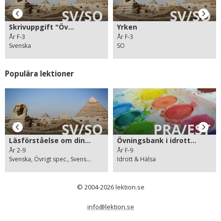
Skrivuppgift "Öv...
Yrken
År F-3
År F-3
Svenska
SO
Populära lektioner
Läsförståelse om din...
Övningsbank i idrott...
År 2-9
År F-9
Svenska, Övrigt spec., Svens...
Idrott & Hälsa
© 2004-2026 lektion.se
info@lektion.se