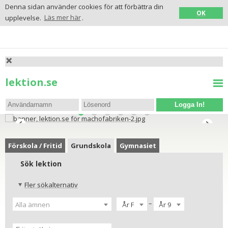
Denna sidan använder cookies för att förbättra din
OK
upplevelse.
Läs mer här
.
lektion.se
Logga In!
Förskola / Fritid
Grundskola
Gymnasiet
Sök lektion
Fler sökalternativ
–
Alla ämnen
År F
År 9