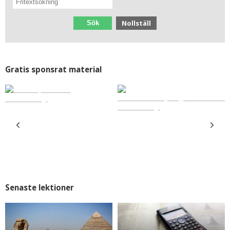
Nollställ
Sök
Gratis sponsrat material
Killar.se affischer
Ekonomilabbet och private...
Grundskola År 4-9
Grundskola År 7-9
Biologi, Samhällskunskap,...
Samhällskunskap, HKK
Organisationen MÄN och Ki...
Ekonomiska museet
Senaste lektioner