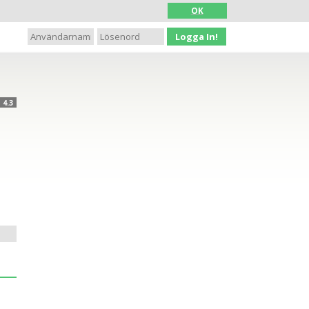
OK
Logga In!
4.3