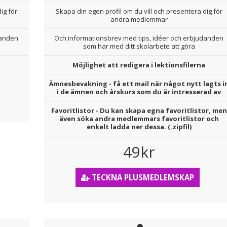
ig för
Skapa din egen profil om du vill och presentera dig för
andra medlemmar
danden
Och informationsbrev med tips, idéer och erbjudanden
som har med ditt skolarbete att göra
Möjlighet att redigera i lektionsfilerna
Ämnesbevakning - få ett mail när något nytt lagts i
i de ämnen och årskurs som du är intresserad av
Favoritlistor - Du kan skapa egna favoritlistor, men
även söka andra medlemmars favoritlistor och
enkelt ladda ner dessa. (.zipfil)
49kr
TECKNA PLUSMEDLEMSKAP