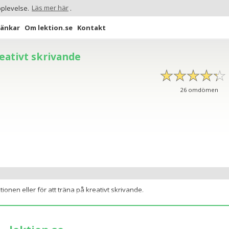
pplevelse.
Läs mer här
.
Länkar
Om lektion.se
Kontakt
reativt skrivande
☆
★
☆
★
☆
★
☆
★
☆
★
26
omdömen
onen eller för att träna på kreativt skrivande.