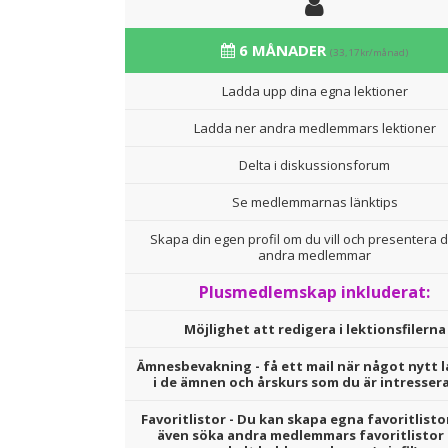
6 MÅNADER
(33,17kr/månad)
Ladda upp dina egna lektioner
Ladda ner andra medlemmars lektioner
Delta i diskussionsforum
Se medlemmarnas länktips
Skapa din egen profil om du vill och presentera d
andra medlemmar
Plusmedlemskap inkluderat:
Möjlighet att redigera i lektionsfilerna
Ämnesbevakning - få ett mail när något nytt l
i de ämnen och årskurs som du är intresser
Favoritlistor - Du kan skapa egna favoritlisto
även söka andra medlemmars favoritlistor