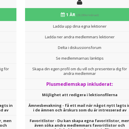
1 ÅR
(29,08kr/månad)
Ladda upp dina egna lektioner
Ladda ner andra medlemmars lektioner
Delta i diskussionsforum
Se medlemmarnas länktips
ig för
Skapa din egen profil om du vill och presentera dig för
andra medlemmar
Plusmedlemskap inkluderat:
Möjlighet att redigera i lektionsfilerna
agts in
Ämnesbevakning - få ett mail när något nytt lagts i
ad av
i de ämnen och årskurs som du är intresserad av
r, men
Favoritlistor - Du kan skapa egna favoritlistor, me
 och
även söka andra medlemmars favoritlistor och