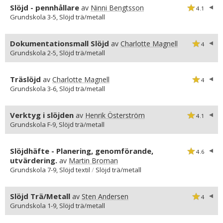
Slöjd - pennhållare
av
Ninni Bengtsson
4.1
Grundskola 3-5, Slöjd trä/metall
Dokumentationsmall Slöjd
av
Charlotte Magnell
4
Grundskola 2-5, Slöjd trä/metall
Träslöjd
av
Charlotte Magnell
4
Grundskola 3-6, Slöjd trä/metall
Verktyg i slöjden
av
Henrik Österström
4.1
Grundskola F-9, Slöjd trä/metall
Slöjdhäfte - Planering, genomförande,
4.6
utvärdering.
av
Martin Broman
Grundskola 7-9, Slöjd textil
/
Slöjd trä/metall
Slöjd Trä/Metall
av
Sten Andersen
4
Grundskola 1-9, Slöjd trä/metall