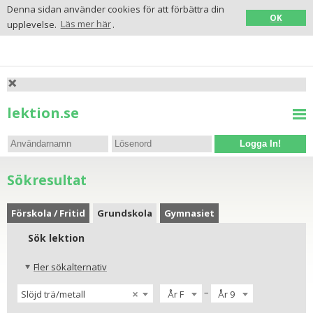
Denna sidan använder cookies för att förbättra din
OK
upplevelse.
Läs mer här
.
lektion.se
Logga In!
Sökresultat
Förskola / Fritid
Grundskola
Gymnasiet
Sök lektion
Fler sökalternativ
–
×
Slöjd trä/metall
År F
År 9