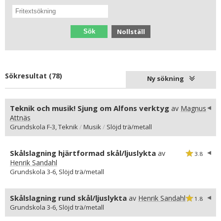
Nollställ
Sök
Sökresultat (78)
Ny sökning
Teknik och musik! Sjung om Alfons verktyg
av
Magnus
Attnäs
Grundskola F-3, Teknik
/
Musik
/
Slöjd trä/metall
Skålslagning hjärtformad skål/ljuslykta
av
3.8
Henrik Sandahl
Grundskola 3-6, Slöjd trä/metall
Skålslagning rund skål/ljuslykta
av
Henrik Sandahl
1.8
Grundskola 3-6, Slöjd trä/metall