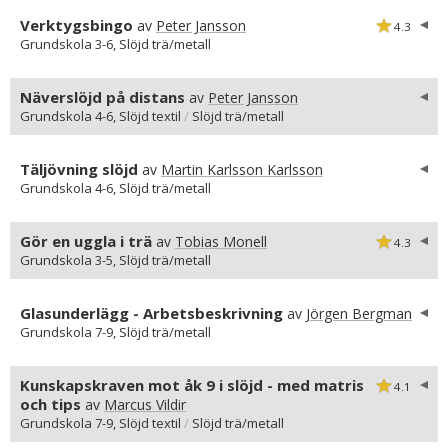
Verktygsbingo
av
Peter Jansson
4.3
Grundskola 3-6, Slöjd trä/metall
Näverslöjd på distans
av
Peter Jansson
Grundskola 4-6, Slöjd textil
/
Slöjd trä/metall
Täljövning slöjd
av
Martin Karlsson Karlsson
Grundskola 4-6, Slöjd trä/metall
Gör en uggla i trä
av
Tobias Monell
4.3
Grundskola 3-5, Slöjd trä/metall
Glasunderlägg - Arbetsbeskrivning
av
Jörgen Bergman
Grundskola 7-9, Slöjd trä/metall
Kunskapskraven mot åk 9 i slöjd - med matris
4.1
och tips
av
Marcus Vildir
Grundskola 7-9, Slöjd textil
/
Slöjd trä/metall