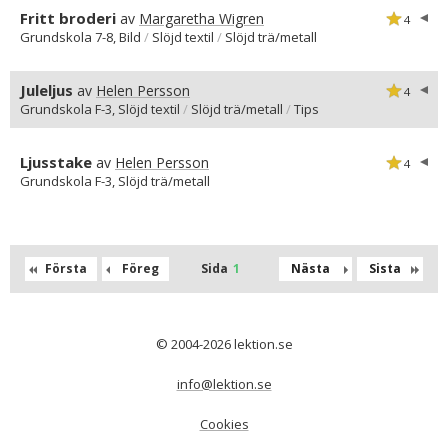
Fritt broderi
av
Margaretha Wigren
4
Grundskola 7-8, Bild
/
Slöjd textil
/
Slöjd trä/metall
Juleljus
av
Helen Persson
4
Grundskola F-3, Slöjd textil
/
Slöjd trä/metall
/
Tips
Ljusstake
av
Helen Persson
4
Grundskola F-3, Slöjd trä/metall
Första
Föreg
Sida
1
Nästa
Sista
© 2004-2026 lektion.se
info@lektion.se
Cookies