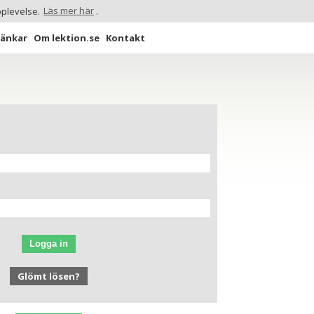
pplevelse.
Läs mer här
.
Länkar
Om lektion.se
Kontakt
Logga in
Glömt lösen?