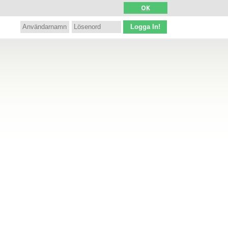
OK
Logga In!