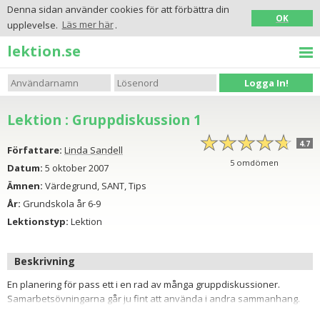
Denna sidan använder cookies för att förbättra din
OK
upplevelse.
Läs mer här
.
lektion.se
Logga In!
Lektion : Gruppdiskussion 1
☆
★
☆
★
☆
★
☆
★
☆
★
4.7
Författare:
Linda Sandell
5
omdömen
Datum:
5 oktober 2007
Ämnen:
Värdegrund, SANT, Tips
År:
Grundskola år 6-9
Lektionstyp:
Lektion
Beskrivning
En planering för pass ett i en rad av många gruppdiskussioner.
Samarbetsövningarna går ju fint att använda i andra sammanhang.