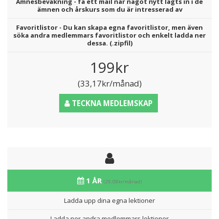
Ämnesbevakning - få ett mail när något nytt lagts in i de
ämnen och årskurs som du är intresserad av
Favoritlistor - Du kan skapa egna favoritlistor, men även
söka andra medlemmars favoritlistor och enkelt ladda ner
dessa. (.zipfil)
199kr
(33,17kr/månad)
TECKNA MEDLEMSKAP
1 ÅR
(29,08kr/månad)
Ladda upp dina egna lektioner
Ladda ner andra medlemmars lektioner