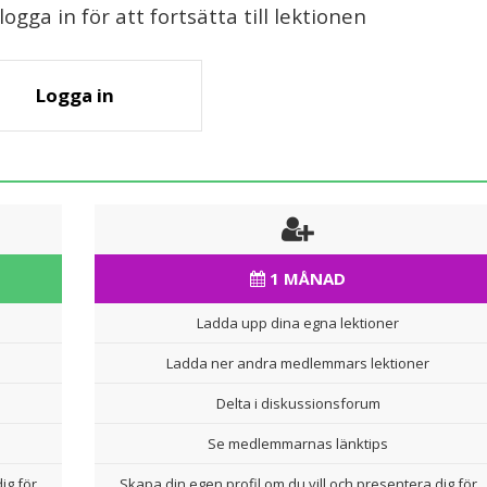
gga in för att fortsätta till lektionen
Logga in
1 MÅNAD
Ladda upp dina egna lektioner
Ladda ner andra medlemmars lektioner
Delta i diskussionsforum
Se medlemmarnas länktips
ig för
Skapa din egen profil om du vill och presentera dig för