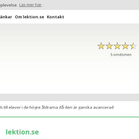
pplevelse.
Läs mer här
.
Länkar
Om lektion.se
Kontakt
☆
★
☆
★
☆
★
☆
★
☆
★
5
omdömen
s till elever i de högre åldrarna då den är ganska avancerad
lektion.se