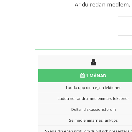
Är du redan medlem, lo
1 MÅNAD
Ladda upp dina egna lektioner
Ladda ner andra medlemmars lektioner
Delta i diskussionsforum
Se medlemmarnas länktips
Skapa din egen profil om du vill och presentera d