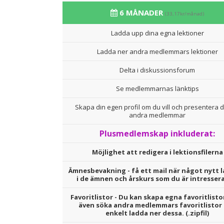
6 MÅNADER
(33,17kr/månad)
Ladda upp dina egna lektioner
Ladda ner andra medlemmars lektioner
Delta i diskussionsforum
Se medlemmarnas länktips
Skapa din egen profil om du vill och presentera d
andra medlemmar
Plusmedlemskap inkluderat:
Möjlighet att redigera i lektionsfilerna
Ämnesbevakning - få ett mail när något nytt l
i de ämnen och årskurs som du är intresser
Favoritlistor - Du kan skapa egna favoritlisto
även söka andra medlemmars favoritlistor
enkelt ladda ner dessa. (.zipfil)