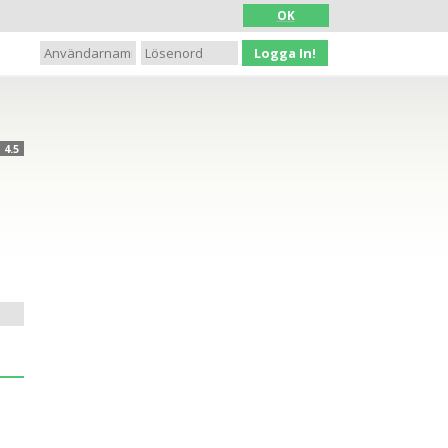
OK
Logga In!
4.5