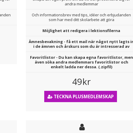
andra medlemmar
danden
Och informationsbrev med tips, idéer och erbjudanden
som har med ditt skolarbete att göra
Möjlighet att redigera i lektionsfilerna
Ämnesbevakning - få ett mail när något nytt lagts i
i de ämnen och årskurs som du är intresserad av
Favoritlistor - Du kan skapa egna favoritlistor, men
även söka andra medlemmars favoritlistor och
enkelt ladda ner dessa. (.zipfil)
49kr
TECKNA PLUSMEDLEMSKAP