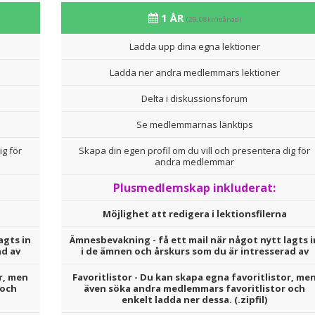
1 ÅR
(29,08kr/månad)
Ladda upp dina egna lektioner
Ladda ner andra medlemmars lektioner
Delta i diskussionsforum
Se medlemmarnas länktips
ig för
Skapa din egen profil om du vill och presentera dig för
andra medlemmar
Plusmedlemskap inkluderat:
Möjlighet att redigera i lektionsfilerna
agts in
Ämnesbevakning - få ett mail när något nytt lagts i
ad av
i de ämnen och årskurs som du är intresserad av
r, men
Favoritlistor - Du kan skapa egna favoritlistor, me
 och
även söka andra medlemmars favoritlistor och
enkelt ladda ner dessa. (.zipfil)