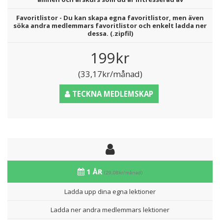
Favoritlistor - Du kan skapa egna favoritlistor, men även
söka andra medlemmars favoritlistor och enkelt ladda ner
dessa. (.zipfil)
199kr
(33,17kr/månad)
TECKNA MEDLEMSKAP
1 ÅR
(29,08kr/månad)
Ladda upp dina egna lektioner
Ladda ner andra medlemmars lektioner