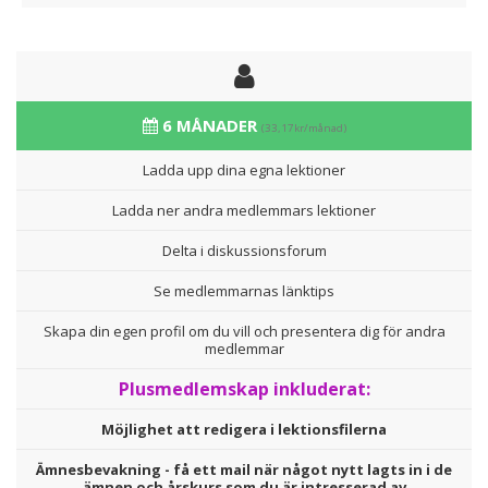
6 MÅNADER
(33,17kr/månad)
Ladda upp dina egna lektioner
Ladda ner andra medlemmars lektioner
Delta i diskussionsforum
Se medlemmarnas länktips
Skapa din egen profil om du vill och presentera dig för andra
medlemmar
Plusmedlemskap inkluderat:
Möjlighet att redigera i lektionsfilerna
Ämnesbevakning - få ett mail när något nytt lagts in i de
ämnen och årskurs som du är intresserad av