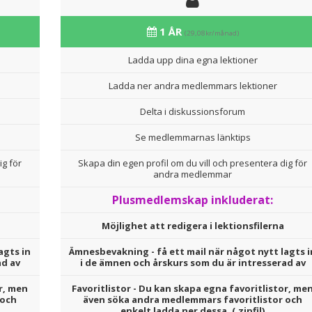
1 ÅR
(29,08kr/månad)
Ladda upp dina egna lektioner
Ladda ner andra medlemmars lektioner
Delta i diskussionsforum
Se medlemmarnas länktips
ig för
Skapa din egen profil om du vill och presentera dig för
andra medlemmar
Plusmedlemskap inkluderat:
Möjlighet att redigera i lektionsfilerna
agts in
Ämnesbevakning - få ett mail när något nytt lagts i
ad av
i de ämnen och årskurs som du är intresserad av
r, men
Favoritlistor - Du kan skapa egna favoritlistor, me
 och
även söka andra medlemmars favoritlistor och
enkelt ladda ner dessa. (.zipfil)