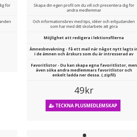
ig för
Skapa din egen profil om du vill och presentera dig för
andra medlemmar
danden
Och informationsbrev med tips, idéer och erbjudanden
som har med ditt skolarbete att göra
Möjlighet att redigera i lektionsfilerna
Ämnesbevakning - få ett mail när något nytt lagts i
i de ämnen och årskurs som du är intresserad av
Favoritlistor - Du kan skapa egna favoritlistor, men
även söka andra medlemmars favoritlistor och
enkelt ladda ner dessa. (.zipfil)
49kr
TECKNA PLUSMEDLEMSKAP