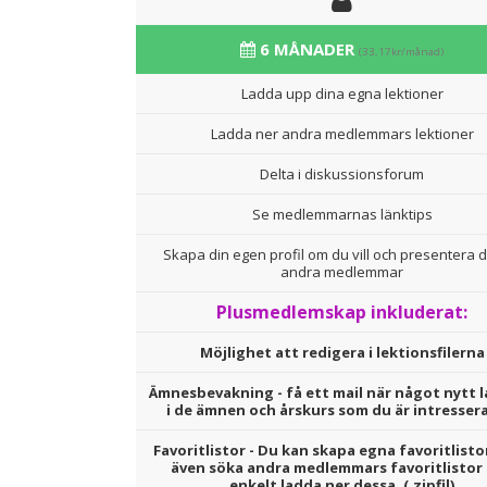
6 MÅNADER
(33,17kr/månad)
Ladda upp dina egna lektioner
Ladda ner andra medlemmars lektioner
Delta i diskussionsforum
Se medlemmarnas länktips
Skapa din egen profil om du vill och presentera d
andra medlemmar
Plusmedlemskap inkluderat:
Möjlighet att redigera i lektionsfilerna
Ämnesbevakning - få ett mail när något nytt l
i de ämnen och årskurs som du är intresser
Favoritlistor - Du kan skapa egna favoritlisto
även söka andra medlemmars favoritlistor
enkelt ladda ner dessa. (.zipfil)