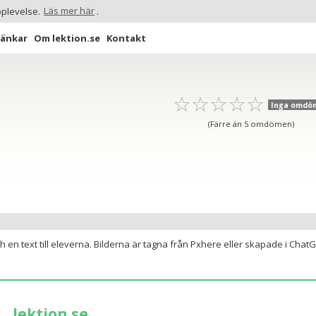
pplevelse.
Läs mer här
.
Länkar
Om lektion.se
Kontakt
☆
★
☆
★
☆
★
☆
★
☆
★
Inga omdö
(Färre än 5 omdömen)
n text till eleverna. Bilderna är tagna från Pxhere eller skapade i ChatG
lektion.se