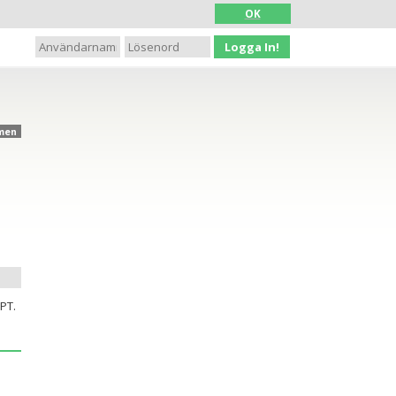
OK
Logga In!
men
PT.