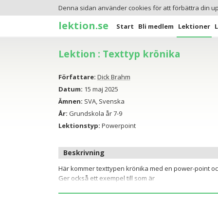
Denna sidan använder cookies för att förbättra din u
lektion.se
Start
Bli medlem
Lektioner
Lektion : Texttyp krönika
Författare:
Dick Brahm
Datum:
15 maj 2025
Ämnen:
SVA, Svenska
År:
Grundskola år 7-9
Lektionstyp:
Powerpoint
Beskrivning
Här kommer texttypen krönika med en power-point och e
Ger också ett exempel till som är