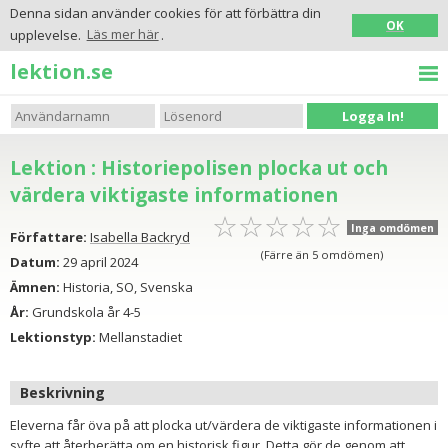
Denna sidan använder cookies för att förbättra din
OK
upplevelse.
Läs mer här
.
lektion.se
Logga In!
Lektion : Historiepolisen plocka ut och
värdera viktigaste informationen
☆
★
☆
★
☆
★
☆
★
☆
★
Inga omdömen
Författare:
Isabella Backryd
(Färre än 5 omdömen)
Datum:
29 april 2024
Ämnen:
Historia, SO, Svenska
År:
Grundskola år 4-5
Lektionstyp:
Mellanstadiet
Beskrivning
Eleverna får öva på att plocka ut/värdera de viktigaste informationen i
syfte att återberätta om en historisk figur. Detta gör de genom att