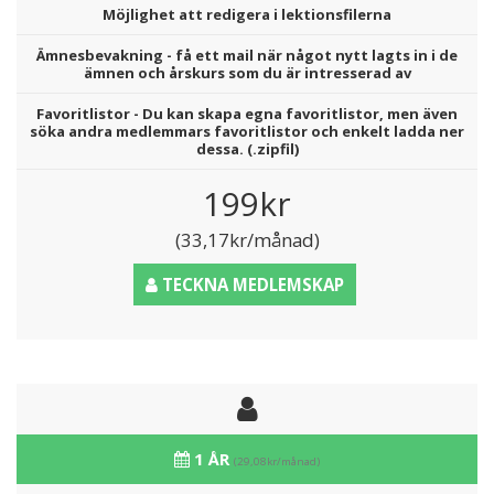
Möjlighet att redigera i lektionsfilerna
Ämnesbevakning - få ett mail när något nytt lagts in i de
ämnen och årskurs som du är intresserad av
Favoritlistor - Du kan skapa egna favoritlistor, men även
söka andra medlemmars favoritlistor och enkelt ladda ner
dessa. (.zipfil)
199kr
(33,17kr/månad)
TECKNA MEDLEMSKAP
1 ÅR
(29,08kr/månad)