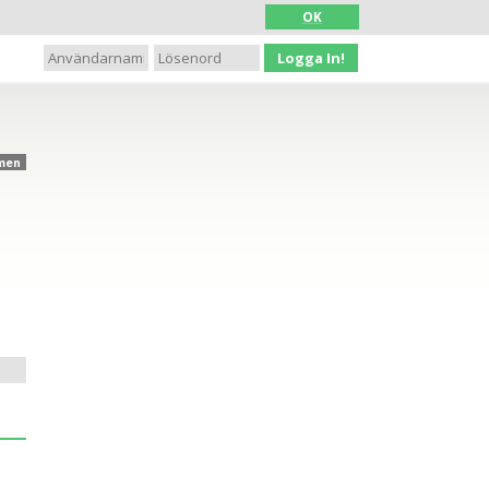
OK
Logga In!
men