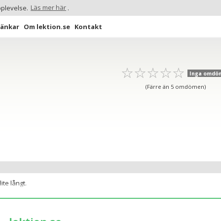
pplevelse.
Läs mer här
.
Länkar
Om lektion.se
Kontakt
☆
★
☆
★
☆
★
☆
★
☆
★
Inga omdö
(Färre än 5 omdömen)
ite långt.