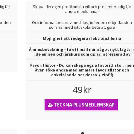
ig för
Skapa din egen profil om du vill och presentera dig för
andra medlemmar
danden
Och informationsbrev med tips, idéer och erbjudanden
som har med ditt skolarbete att göra
Möjlighet att redigera i lektionsfilerna
Ämnesbevakning - få ett mail när något nytt lagts i
i de ämnen och årskurs som du är intresserad av
Favoritlistor - Du kan skapa egna favoritlistor, men
även söka andra medlemmars favoritlistor och
enkelt ladda ner dessa. (.zipfil)
49kr
TECKNA PLUSMEDLEMSKAP