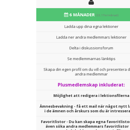
6 MÅNADER
(33,17kr/månad)
Ladda upp dina egna lektioner
Ladda ner andra medlemmars lektioner
Delta i diskussionsforum
Se medlemmarnas länktips
Skapa din egen profil om du vill och presentera d
andra medlemmar
Plusmedlemskap inkluderat:
Möjlighet att redigera i lektionsfilerna
Ämnesbevakning - få ett mail när något nytt l
i de ämnen och årskurs som du är intresser
Favoritlistor - Du kan skapa egna favoritlisto
även söka andra medlemmars favoritlistor