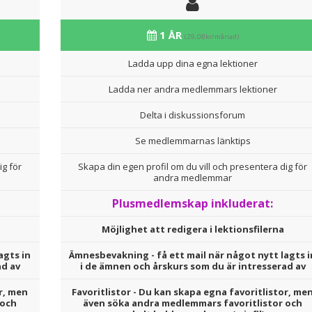
1 ÅR
(29,08kr/månad)
Ladda upp dina egna lektioner
Ladda ner andra medlemmars lektioner
Delta i diskussionsforum
Se medlemmarnas länktips
ig för
Skapa din egen profil om du vill och presentera dig för
andra medlemmar
Plusmedlemskap inkluderat:
Möjlighet att redigera i lektionsfilerna
agts in
Ämnesbevakning - få ett mail när något nytt lagts i
ad av
i de ämnen och årskurs som du är intresserad av
r, men
Favoritlistor - Du kan skapa egna favoritlistor, me
 och
även söka andra medlemmars favoritlistor och