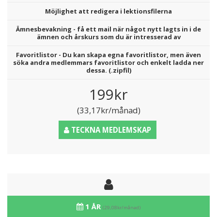
Möjlighet att redigera i lektionsfilerna
Ämnesbevakning - få ett mail när något nytt lagts in i de
ämnen och årskurs som du är intresserad av
Favoritlistor - Du kan skapa egna favoritlistor, men även
söka andra medlemmars favoritlistor och enkelt ladda ner
dessa. (.zipfil)
199kr
(33,17kr/månad)
TECKNA MEDLEMSKAP
1 ÅR
(29,08kr/månad)