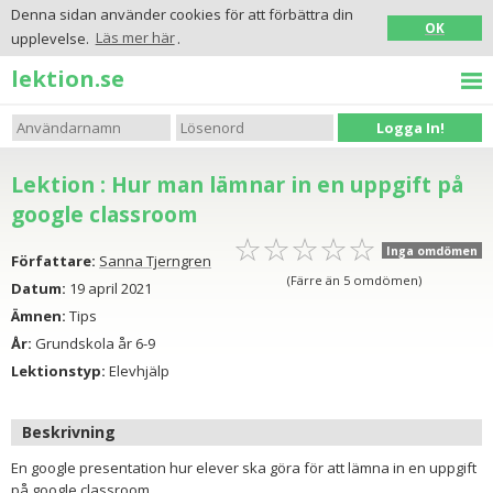
Denna sidan använder cookies för att förbättra din
OK
upplevelse.
Läs mer här
.
lektion.se
Logga In!
Lektion : Hur man lämnar in en uppgift på
google classroom
☆
★
☆
★
☆
★
☆
★
☆
★
Inga omdömen
Författare:
Sanna Tjerngren
(Färre än 5 omdömen)
Datum:
19 april 2021
Ämnen:
Tips
År:
Grundskola år 6-9
Lektionstyp:
Elevhjälp
Beskrivning
En google presentation hur elever ska göra för att lämna in en uppgift
på google classroom.