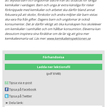
att skydda barn och ungdomar bättre från att utsättas för farliga
kemikalier i vardagen. Barn och unga är extra känsliga för risker
förknippade med kemikalier och arbetet ska därför bland annat
fokusera på att skolor, förskolor och andra miljöer där barn vistas
ska vara fria från gifter. Dagens barn och ungdomar är också
konsumenter. Det är därför viktigt att öka kunskapen hos skolelever
om kemikalier i samhället och om hållbar konsumtion. Eleverna kan
dessutom inspirera sina föräldrar om de lär sig att göra mer
kemikaliesmarta val. Läs mer:
www.kemikalieinspektionen.se
Förhandsvisa
Ladda ner lektionsfil
(pdf 8 MB)
Tipsa via e-post
Tipsa på Facebook
Tipsa på Twitter
Dela länk: