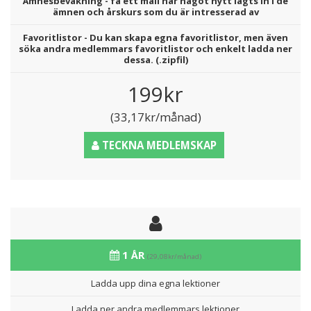
Ämnesbevakning - få ett mail när något nytt lagts in i de
ämnen och årskurs som du är intresserad av
Favoritlistor - Du kan skapa egna favoritlistor, men även
söka andra medlemmars favoritlistor och enkelt ladda ner
dessa. (.zipfil)
199kr
(33,17kr/månad)
TECKNA MEDLEMSKAP
1 ÅR
(29,08kr/månad)
Ladda upp dina egna lektioner
Ladda ner andra medlemmars lektioner