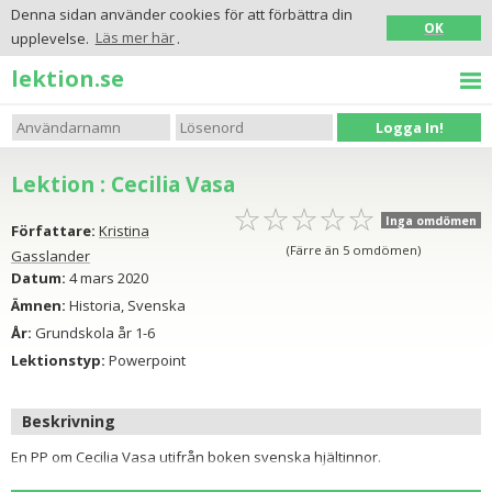
Denna sidan använder cookies för att förbättra din
OK
upplevelse.
Läs mer här
.
lektion.se
Logga In!
Lektion : Cecilia Vasa
☆
★
☆
★
☆
★
☆
★
☆
★
Inga omdömen
Författare:
Kristina
(Färre än 5 omdömen)
Gasslander
Datum:
4 mars 2020
Ämnen:
Historia, Svenska
År:
Grundskola år 1-6
Lektionstyp:
Powerpoint
Beskrivning
En PP om Cecilia Vasa utifrån boken svenska hjältinnor.