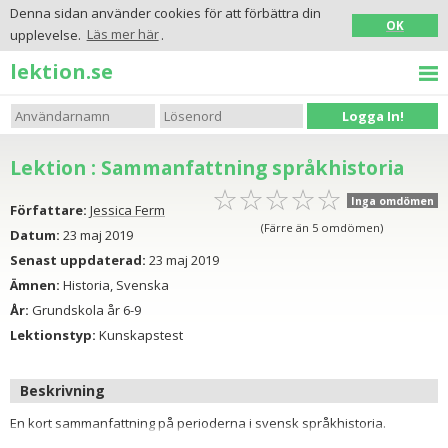
Denna sidan använder cookies för att förbättra din
OK
upplevelse.
Läs mer här
.
lektion.se
Logga In!
Lektion : Sammanfattning språkhistoria
☆
★
☆
★
☆
★
☆
★
☆
★
Inga omdömen
Författare:
Jessica Ferm
(Färre än 5 omdömen)
Datum:
23 maj 2019
Senast uppdaterad:
23 maj 2019
Ämnen:
Historia, Svenska
År:
Grundskola år 6-9
Lektionstyp:
Kunskapstest
Beskrivning
En kort sammanfattning på perioderna i svensk språkhistoria.