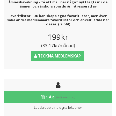
Ämnesbevakning - få ett mail när något nytt lagts in i de
ämnen och årskurs som du är intresserad av
Favoritlistor - Du kan skapa egna favoritlistor, men även
söka andra medlemmars favoritlistor och enkelt ladda ner
dessa. (.zipfil)
199kr
(33,17kr/månad)
TECKNA MEDLEMSKAP
1 ÅR
(29,08kr/månad)
Ladda upp dina egna lektioner