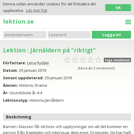
Denna sidan använder cookies för att förbättra din
OK
upplevelse.
Läs mer här
.
lektion.se
Logga In!
Lektion : Järnåldern på "riktigt"
☆
★
☆
★
☆
★
☆
★
☆
★
Inga omdömen
Författare:
Lena Rydälv
(Färre än 5 omdömen)
Datum:
29 januari 2019
Senast uppdaterad:
29 januari 2019
Ämnen:
Historia, Drama
År:
Grundskola år 4-4
Lektionstyp:
Historia Järnåldern
Beskrivning
Barnen i klassen får ett brev och upplysningar om att det kommer en
person från framtiden och intervjuar dem inom 10 minuter. De har haft