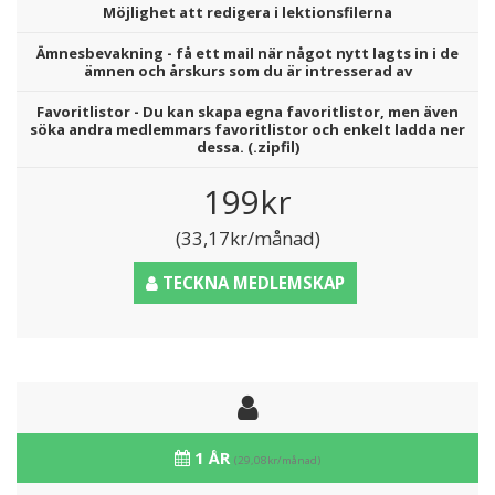
Möjlighet att redigera i lektionsfilerna
Ämnesbevakning - få ett mail när något nytt lagts in i de
ämnen och årskurs som du är intresserad av
Favoritlistor - Du kan skapa egna favoritlistor, men även
söka andra medlemmars favoritlistor och enkelt ladda ner
dessa. (.zipfil)
199kr
(33,17kr/månad)
TECKNA MEDLEMSKAP
1 ÅR
(29,08kr/månad)