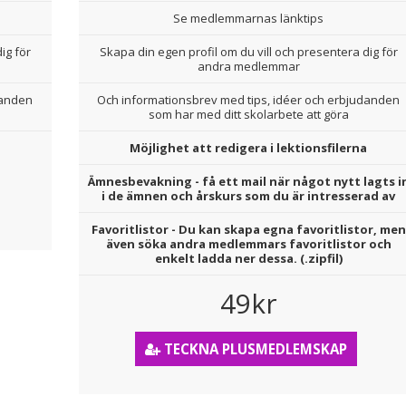
Se medlemmarnas länktips
ig för
Skapa din egen profil om du vill och presentera dig för
andra medlemmar
danden
Och informationsbrev med tips, idéer och erbjudanden
som har med ditt skolarbete att göra
Möjlighet att redigera i lektionsfilerna
Ämnesbevakning - få ett mail när något nytt lagts i
i de ämnen och årskurs som du är intresserad av
Favoritlistor - Du kan skapa egna favoritlistor, men
även söka andra medlemmars favoritlistor och
enkelt ladda ner dessa. (.zipfil)
49kr
TECKNA PLUSMEDLEMSKAP