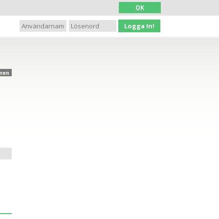
OK
Logga In!
men