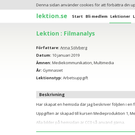
Denna sidan använder cookies för att förbättra din u
lektion.se
Start
Bli medlem
Lektioner
Lektion : Filmanalys
Författare:
Anna Sölvberg
Datum:
10 januari 2019
Ämnen:
Mediekommunikation, Multimedia
År:
Gymnasiet
Lektionstyp:
Arbetsuppgift
Beskrivning
Har skapat en hemsida där jag beskriver följden i en f
Uppgiften är skapad till kursen Medieproduktion 1, M
Alla bilder på hemsidan är CC0 så använd gärna.