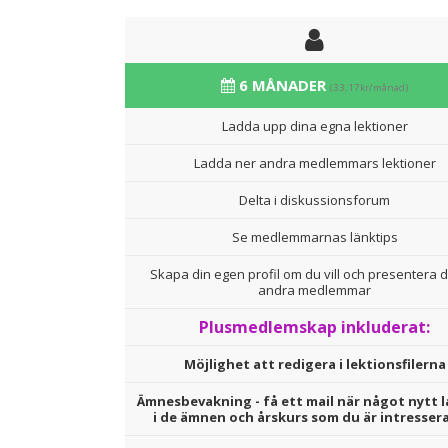
6 MÅNADER
(33,17kr/månad)
Ladda upp dina egna lektioner
Ladda ner andra medlemmars lektioner
Delta i diskussionsforum
Se medlemmarnas länktips
Skapa din egen profil om du vill och presentera d
andra medlemmar
Plusmedlemskap inkluderat:
Möjlighet att redigera i lektionsfilerna
Ämnesbevakning - få ett mail när något nytt l
i de ämnen och årskurs som du är intresser