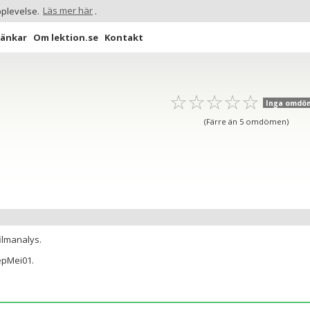
pplevelse.
Läs mer här
.
Länkar
Om lektion.se
Kontakt
☆
★
☆
★
☆
★
☆
★
☆
★
Inga omdö
(Färre än 5 omdömen)
ilmanalys.
epMei01.