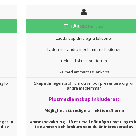
1 ÅR
(29,08kr/månad)
Ladda upp dina egna lektioner
Ladda ner andra medlemmars lektioner
Delta i diskussionsforum
Se medlemmarnas länktips
ig för
Skapa din egen profil om du vill och presentera dig för
andra medlemmar
Plusmedlemskap inkluderat:
Möjlighet att redigera i lektionsfilerna
agts in
Ämnesbevakning - få ett mail när något nytt lagts i
ad av
i de ämnen och årskurs som du är intresserad av