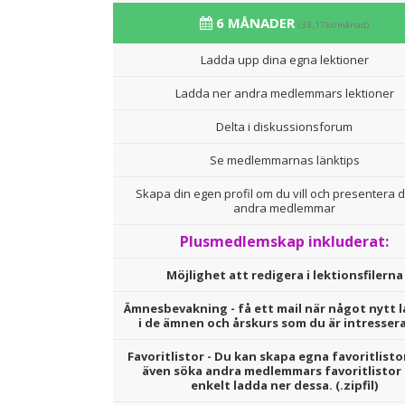
6 MÅNADER
(33,17kr/månad)
Ladda upp dina egna lektioner
Ladda ner andra medlemmars lektioner
Delta i diskussionsforum
Se medlemmarnas länktips
Skapa din egen profil om du vill och presentera d
andra medlemmar
Plusmedlemskap inkluderat:
Möjlighet att redigera i lektionsfilerna
Ämnesbevakning - få ett mail när något nytt l
i de ämnen och årskurs som du är intresser
Favoritlistor - Du kan skapa egna favoritlisto
även söka andra medlemmars favoritlistor
enkelt ladda ner dessa. (.zipfil)