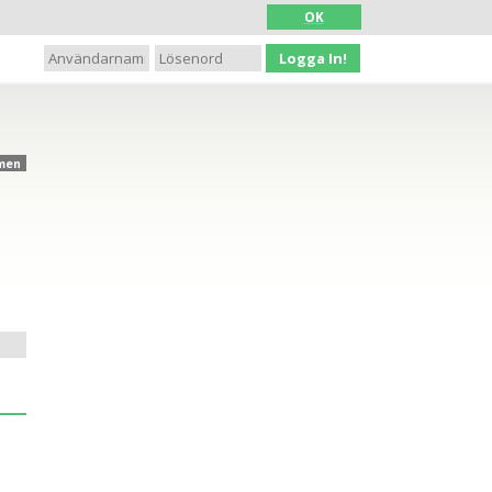
OK
Logga In!
men