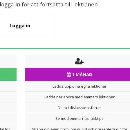
gga in för att fortsätta till lektionen
Logga in
1 MÅNAD
Ladda upp dina egna lektioner
Ladda ner andra medlemmars lektioner
Delta i diskussionsforum
Se medlemmarnas länktips
ig för
Skapa din egen profil om du vill och presentera dig för