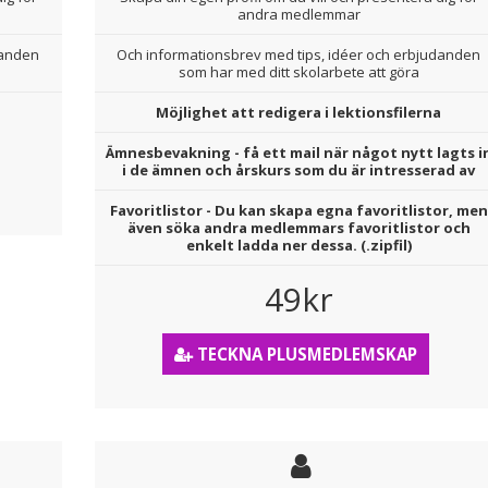
andra medlemmar
danden
Och informationsbrev med tips, idéer och erbjudanden
som har med ditt skolarbete att göra
Möjlighet att redigera i lektionsfilerna
Ämnesbevakning - få ett mail när något nytt lagts i
i de ämnen och årskurs som du är intresserad av
Favoritlistor - Du kan skapa egna favoritlistor, men
även söka andra medlemmars favoritlistor och
enkelt ladda ner dessa. (.zipfil)
49kr
TECKNA PLUSMEDLEMSKAP