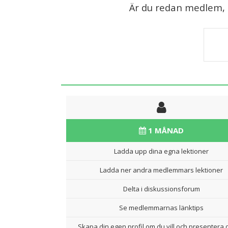
Är du redan medlem, lo
1 MÅNAD
Ladda upp dina egna lektioner
Ladda ner andra medlemmars lektioner
Delta i diskussionsforum
Se medlemmarnas länktips
Skapa din egen profil om du vill och presentera d