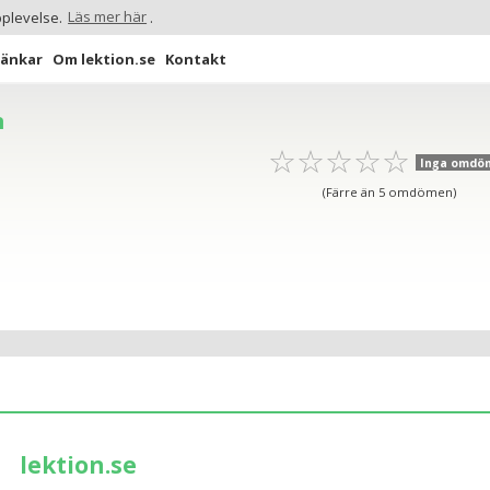
pplevelse.
Läs mer här
.
Länkar
Om lektion.se
Kontakt
n
☆
★
☆
★
☆
★
☆
★
☆
★
Inga omdö
(Färre än 5 omdömen)
lektion.se