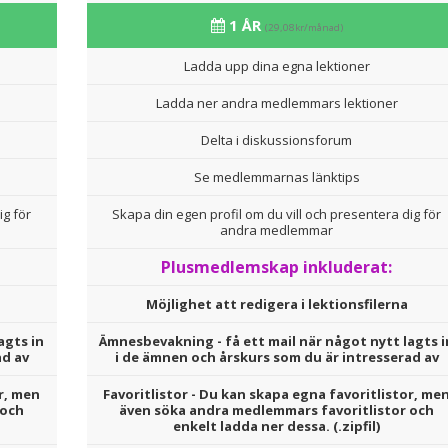
1 ÅR
(29,08kr/månad)
Ladda upp dina egna lektioner
Ladda ner andra medlemmars lektioner
Delta i diskussionsforum
Se medlemmarnas länktips
ig för
Skapa din egen profil om du vill och presentera dig för
andra medlemmar
Plusmedlemskap inkluderat:
Möjlighet att redigera i lektionsfilerna
agts in
Ämnesbevakning - få ett mail när något nytt lagts i
ad av
i de ämnen och årskurs som du är intresserad av
r, men
Favoritlistor - Du kan skapa egna favoritlistor, me
 och
även söka andra medlemmars favoritlistor och
enkelt ladda ner dessa. (.zipfil)