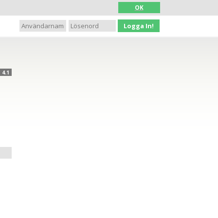
OK
Logga In!
4.1