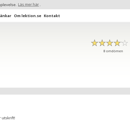
pplevelse.
Läs mer här
.
Länkar
Om lektion.se
Kontakt
☆
★
☆
★
☆
★
☆
★
☆
★
8
omdömen
utskrift!