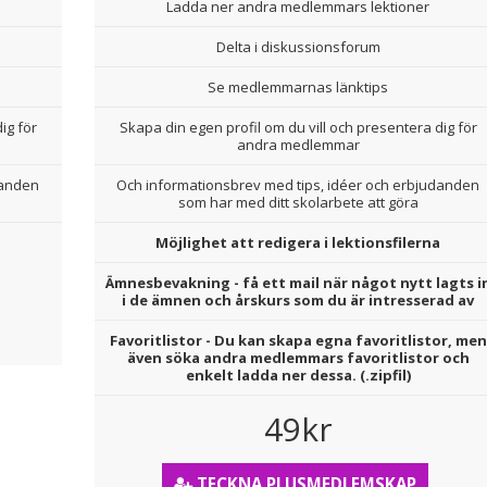
Ladda ner andra medlemmars lektioner
Delta i diskussionsforum
Se medlemmarnas länktips
ig för
Skapa din egen profil om du vill och presentera dig för
andra medlemmar
danden
Och informationsbrev med tips, idéer och erbjudanden
som har med ditt skolarbete att göra
Möjlighet att redigera i lektionsfilerna
Ämnesbevakning - få ett mail när något nytt lagts i
i de ämnen och årskurs som du är intresserad av
Favoritlistor - Du kan skapa egna favoritlistor, men
även söka andra medlemmars favoritlistor och
enkelt ladda ner dessa. (.zipfil)
49kr
TECKNA PLUSMEDLEMSKAP