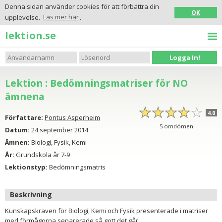
Denna sidan använder cookies för att förbättra din
OK
upplevelse.
Läs mer här
.
lektion.se
Logga In!
Lektion : Bedömningsmatriser för NO
ämnena
☆
★
☆
★
☆
★
☆
★
☆
★
4.0
Författare:
Pontus Asperheim
5
omdömen
Datum:
24 september 2014
Ämnen:
Biologi, Fysik, Kemi
År:
Grundskola år 7-9
Lektionstyp:
Bedömningsmatris
Beskrivning
Kunskapskraven för Biologi, Kemi och Fysik presenterade i matriser
med förmågorna separerade så gott det går.