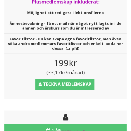
Plusmedlemskap inkluderat:
Möjlighet att redigera i lektionsfilerna
Ämnesbevakning - få ett mail när något nytt lagts in i de
ämnen och årskurs som du är intresserad av
Favoritlistor - Du kan skapa egna favoritlistor, men även
söka andra medlemmars favoritlistor och enkelt ladda ner
dessa. (.zipfil)
199kr
(33,17kr/månad)
TECKNA MEDLEMSKAP
1 ÅR