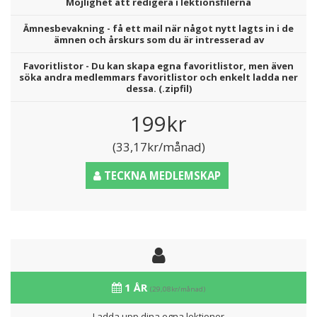
Möjlighet att redigera i lektionsfilerna
Ämnesbevakning - få ett mail när något nytt lagts in i de
ämnen och årskurs som du är intresserad av
Favoritlistor - Du kan skapa egna favoritlistor, men även
söka andra medlemmars favoritlistor och enkelt ladda ner
dessa. (.zipfil)
199kr
(33,17kr/månad)
TECKNA MEDLEMSKAP
1 ÅR
(29,08kr/månad)
Ladda upp dina egna lektioner