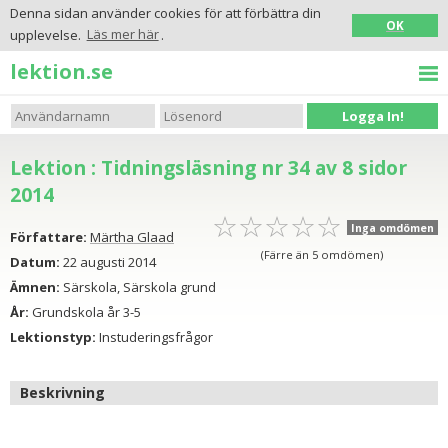
Denna sidan använder cookies för att förbättra din
OK
upplevelse.
Läs mer här
.
lektion.se
Logga In!
Lektion : Tidningsläsning nr 34 av 8 sidor
2014
☆
★
☆
★
☆
★
☆
★
☆
★
Inga omdömen
Författare:
Märtha Glaad
(Färre än 5 omdömen)
Datum:
22 augusti 2014
Ämnen:
Särskola, Särskola grund
År:
Grundskola år 3-5
Lektionstyp:
Instuderingsfrågor
Beskrivning