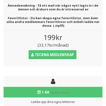
Ämnesbevakning - få ett mail när något nytt lagts in i de
ämnen och årskurs som du är intresserad av
Favoritlistor - Du kan skapa egna favoritlistor, men även
söka andra medlemmars favoritlistor och enkelt ladda ner
dessa. (.zipfil)
199kr
(33,17kr/månad)
TECKNA MEDLEMSKAP
1 ÅR
(29,08kr/månad)
Ladda upp dina egna lektioner