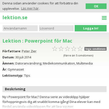
Denna sidan använder cookies för att förbättra din
OK
upplevelse.
Läs mer här
.
lektion.se
Logga In!
Lektion : Powerpoint för Mac
☆
★
☆
★
☆
★
☆
★
☆
★
Inga omdömen
Författare:
Peter Zier
(Färre än 5 omdömen)
Datum:
30 juli 2014
Ämnen:
Datoranvändning, Mediekommunikation, Multimedia
År:
Gymnasiet
Lektionstyp:
Tips
Beskrivning
Ny i Powerpoint för Mac? Denna serie av videoklipp hjälper
förhoppningsvis dig att snabbt komma igång! Dina elever kan med
fördel använda videoklippen för att lära sig mer