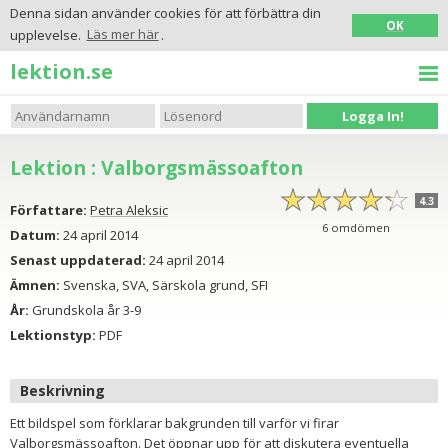
Denna sidan använder cookies för att förbättra din
OK
upplevelse.
Läs mer här
.
lektion.se
Logga In!
Lektion : Valborgsmässoafton
☆
★
☆
★
☆
★
☆
★
☆
★
4.3
Författare:
Petra Aleksic
6
omdömen
Datum:
24 april 2014
Senast uppdaterad:
24 april 2014
Ämnen:
Svenska, SVA, Särskola grund, SFI
År:
Grundskola år 3-9
Lektionstyp:
PDF
Beskrivning
Ett bildspel som förklarar bakgrunden till varför vi firar
Valborgsmässoafton. Det öppnar upp för att diskutera eventuella