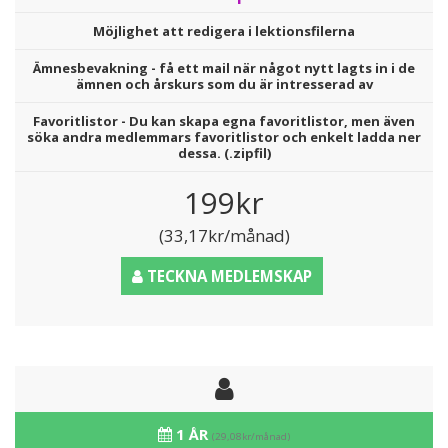
Möjlighet att redigera i lektionsfilerna
Ämnesbevakning - få ett mail när något nytt lagts in i de
ämnen och årskurs som du är intresserad av
Favoritlistor - Du kan skapa egna favoritlistor, men även
söka andra medlemmars favoritlistor och enkelt ladda ner
dessa. (.zipfil)
199kr
(33,17kr/månad)
TECKNA MEDLEMSKAP
1 ÅR
(29,08kr/månad)