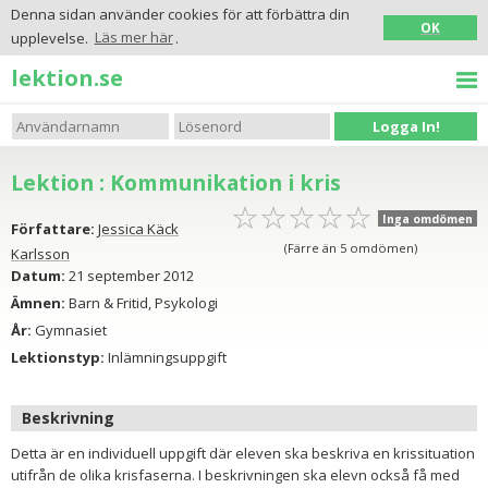
Denna sidan använder cookies för att förbättra din
OK
upplevelse.
Läs mer här
.
lektion.se
Logga In!
Lektion : Kommunikation i kris
☆
★
☆
★
☆
★
☆
★
☆
★
Inga omdömen
Författare:
Jessica Käck
(Färre än 5 omdömen)
Karlsson
Datum:
21 september 2012
Ämnen:
Barn & Fritid, Psykologi
År:
Gymnasiet
Lektionstyp:
Inlämningsuppgift
Beskrivning
Detta är en individuell uppgift där eleven ska beskriva en krissituation
utifrån de olika krisfaserna. I beskrivningen ska elevn också få med