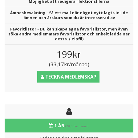
Möjlighet att redigera i lektionsfilerna
Ämnesbevakning - få ett mail när något nytt lagts in i de
ämnen och årskurs som du är intresserad av
Favoritlistor - Du kan skapa egna favoritlistor, men även
söka andra medlemmars favoritlistor och enkelt ladda ner
dessa. (.zipfil)
199kr
(33,17kr/månad)
TECKNA MEDLEMSKAP
1 ÅR
(29,08kr/månad)