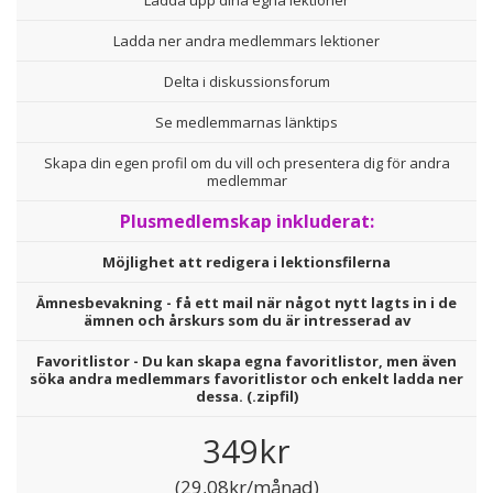
Ladda upp dina egna lektioner
Ladda ner andra medlemmars lektioner
Delta i diskussionsforum
Se medlemmarnas länktips
Skapa din egen profil om du vill och presentera dig för andra
medlemmar
Plusmedlemskap inkluderat:
Möjlighet att redigera i lektionsfilerna
Ämnesbevakning - få ett mail när något nytt lagts in i de
ämnen och årskurs som du är intresserad av
Favoritlistor - Du kan skapa egna favoritlistor, men även
söka andra medlemmars favoritlistor och enkelt ladda ner
dessa. (.zipfil)
349kr
(29,08kr/månad)