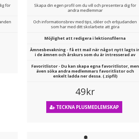
ig för
Skapa din egen profil om du vill och presentera dig för
andra medlemmar
danden
Och informationsbrev med tips, idéer och erbjudanden
som har med ditt skolarbete att göra
Möjlighet att redigera i lektionsfilerna
Ämnesbevakning - få ett mail när något nytt lagts i
i de ämnen och årskurs som du är intresserad av
Favoritlistor - Du kan skapa egna favoritlistor, men
även söka andra medlemmars favoritlistor och
enkelt ladda ner dessa. (.zipfil)
49kr
TECKNA PLUSMEDLEMSKAP