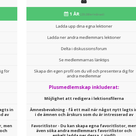
1 ÅR
(29,08kr/månad)
Ladda upp dina egna lektioner
Ladda ner andra medlemmars lektioner
Delta i diskussionsforum
Se medlemmarnas länktips
ig för
Skapa din egen profil om du vill och presentera dig för
andra medlemmar
Plusmedlemskap inkluderat:
Möjlighet att redigera i lektionsfilerna
agts in
Ämnesbevakning - få ett mail när något nytt lagts i
ad av
i de ämnen och årskurs som du är intresserad av
r, men
Favoritlistor - Du kan skapa egna favoritlistor, me
 och
även söka andra medlemmars favoritlistor och
enkelt ladda ner dessa. (.zipfil)