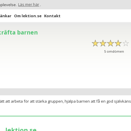
pplevelse.
Läs mer här
.
Länkar
Om lektion.se
Kontakt
ekräfta barnen
☆
★
☆
★
☆
★
☆
★
☆
★
5
omdömen
ätt att arbeta för att stärka gruppen, hjälpa barnen att få en god självkäns
lektion.se