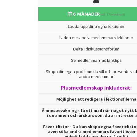
6 MÅNADER
(33,17kr/månad)
Ladda upp dina egna lektioner
Ladda ner andra medlemmars lektioner
Delta i diskussionsforum
Se medlemmarnas länktips
Skapa din egen profil om du vill och presentera d
andra medlemmar
Plusmedlemskap inkluderat:
Möjlighet att redigera i lektionsfilerna
Ämnesbevakning - få ett mail när något nytt l
i de ämnen och årskurs som du är intresser
Favoritlistor - Du kan skapa egna favoritlisto
även söka andra medlemmars favoritlistor
enkelt ladda ner dessa. (.zipfil)