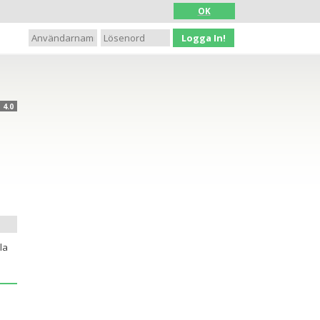
OK
Logga In!
4.0
la