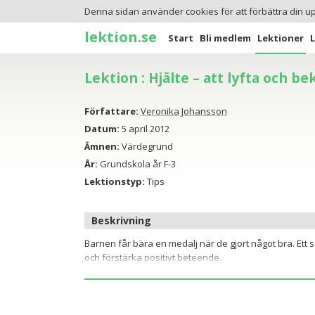
Denna sidan använder cookies för att förbättra din u
lektion.se
Start
Bli medlem
Lektioner
Lektion : Hjälte – att lyfta och b
Författare:
Veronika Johansson
Datum:
5 april 2012
Ämnen:
Värdegrund
År:
Grundskola år F-3
Lektionstyp:
Tips
Beskrivning
Barnen får bära en medalj när de gjort något bra. Ett s
och förstärka positivt beteende.