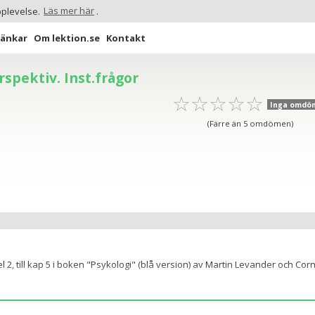
pplevelse.
Läs mer här
.
Länkar
Om lektion.se
Kontakt
rspektiv. Inst.frågor
☆
★
☆
★
☆
★
☆
★
☆
★
Inga omdö
(Färre än 5 omdömen)
l 2, till kap 5 i boken "Psykologi" (blå version) av Martin Levander och Corn