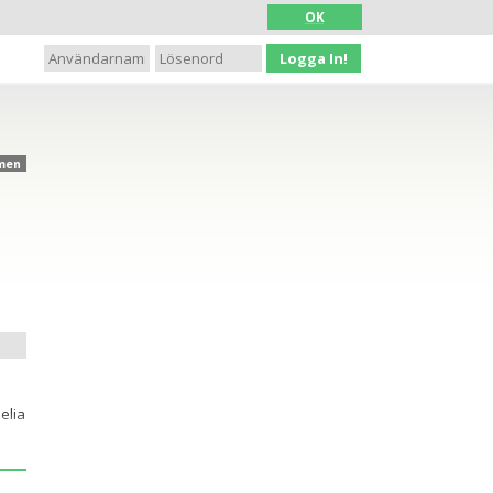
OK
Logga In!
men
elia