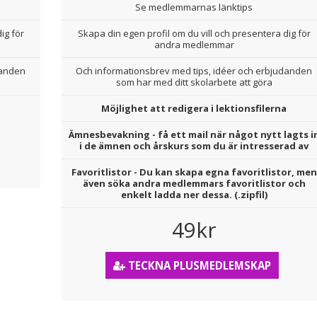
Se medlemmarnas länktips
ig för
Skapa din egen profil om du vill och presentera dig för
andra medlemmar
danden
Och informationsbrev med tips, idéer och erbjudanden
som har med ditt skolarbete att göra
Möjlighet att redigera i lektionsfilerna
Ämnesbevakning - få ett mail när något nytt lagts i
i de ämnen och årskurs som du är intresserad av
Favoritlistor - Du kan skapa egna favoritlistor, men
även söka andra medlemmars favoritlistor och
enkelt ladda ner dessa. (.zipfil)
49kr
TECKNA PLUSMEDLEMSKAP