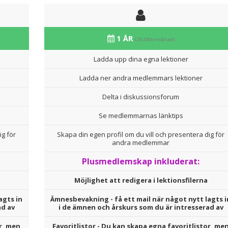
1 ÅR
(29,08kr/månad)
Ladda upp dina egna lektioner
Ladda ner andra medlemmars lektioner
Delta i diskussionsforum
Se medlemmarnas länktips
ig för
Skapa din egen profil om du vill och presentera dig för
andra medlemmar
Plusmedlemskap inkluderat:
Möjlighet att redigera i lektionsfilerna
agts in
Ämnesbevakning - få ett mail när något nytt lagts i
ad av
i de ämnen och årskurs som du är intresserad av
r, men
Favoritlistor - Du kan skapa egna favoritlistor, me