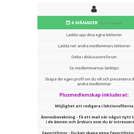
6 MÅNADER
(33,17kr/månad)
Ladda upp dina egna lektioner
Ladda ner andra medlemmars lektioner
Delta i diskussionsforum
Se medlemmarnas länktips
Skapa din egen profil om du vill och presentera d
andra medlemmar
Plusmedlemskap inkluderat:
Möjlighet att redigera i lektionsfilerna
Ämnesbevakning - få ett mail när något nytt l
i de ämnen och årskurs som du är intresser
Favoritlistor - Du kan skapa egna favoritlisto