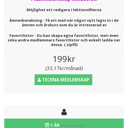
Möjlighet att redigera i lektionsfilerna
Ämnesbevakning - få ett mail när något nytt lagts in i de
ämnen och årskurs som du är intresserad av
Favoritlistor - Du kan skapa egna favoritlistor, men även
söka andra medlemmars favoritlistor och enkelt ladda ner
dessa. (.zipfil)
199kr
(33,17kr/månad)
TECKNA MEDLEMSKAP
1 ÅR
(29,08kr/månad)