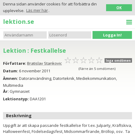
Denna sidan använder cookies för att förbättra din
OK
upplevelse.
Läs mer här
.
lektion.se
Logga In!
Lektion : Festkallelse
☆
★
☆
★
☆
★
☆
★
☆
★
Inga omdömen
Författare:
Bratislav Stankovic
(Färre än 5 omdömen)
Datum:
6 november 2011
Ämnen:
Datoranvändning, Datorteknik, Mediekommunikation,
Multimedia
År:
Gymnasiet
Lektionstyp:
DAA1201
Beskrivning
Uppgift är att skapa passande festkallelse för t.ex. Julparty, Kräftskiva,
Halloweenfest, Födelsedagsfest, Midsommarfirande, Bröllop, osv. Ta