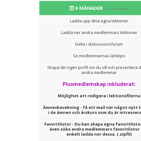
6 MÅNADER
(33,17kr/månad)
Ladda upp dina egna lektioner
Ladda ner andra medlemmars lektioner
Delta i diskussionsforum
Se medlemmarnas länktips
Skapa din egen profil om du vill och presentera d
andra medlemmar
Plusmedlemskap inkluderat:
Möjlighet att redigera i lektionsfilerna
Ämnesbevakning - få ett mail när något nytt l
i de ämnen och årskurs som du är intresser
Favoritlistor - Du kan skapa egna favoritlisto
även söka andra medlemmars favoritlistor
enkelt ladda ner dessa. (.zipfil)