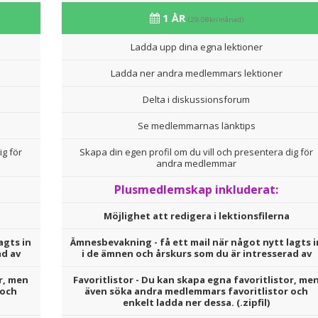
1 ÅR
(29,08kr/månad)
Ladda upp dina egna lektioner
Ladda ner andra medlemmars lektioner
Delta i diskussionsforum
Se medlemmarnas länktips
ig för
Skapa din egen profil om du vill och presentera dig för
andra medlemmar
Plusmedlemskap inkluderat:
Möjlighet att redigera i lektionsfilerna
agts in
Ämnesbevakning - få ett mail när något nytt lagts i
ad av
i de ämnen och årskurs som du är intresserad av
r, men
Favoritlistor - Du kan skapa egna favoritlistor, me
 och
även söka andra medlemmars favoritlistor och
enkelt ladda ner dessa. (.zipfil)