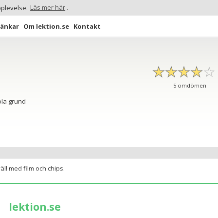
pplevelse.
Läs mer här
.
Länkar
Om lektion.se
Kontakt
☆
★
☆
★
☆
★
☆
★
☆
★
5
omdömen
ola grund
ll med film och chips.
lektion.se