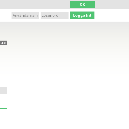
OK
Logga In!
4.0