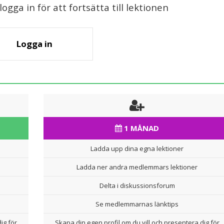
gga in för att fortsätta till lektionen
Logga in
1 MÅNAD
Ladda upp dina egna lektioner
Ladda ner andra medlemmars lektioner
Delta i diskussionsforum
Se medlemmarnas länktips
ig för
Skapa din egen profil om du vill och presentera dig för