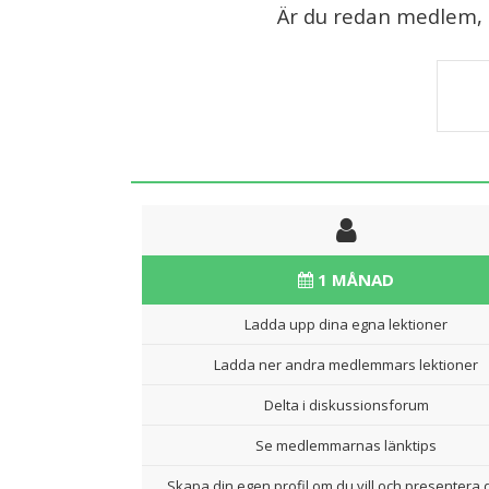
Är du redan medlem, lo
1 MÅNAD
Ladda upp dina egna lektioner
Ladda ner andra medlemmars lektioner
Delta i diskussionsforum
Se medlemmarnas länktips
Skapa din egen profil om du vill och presentera d