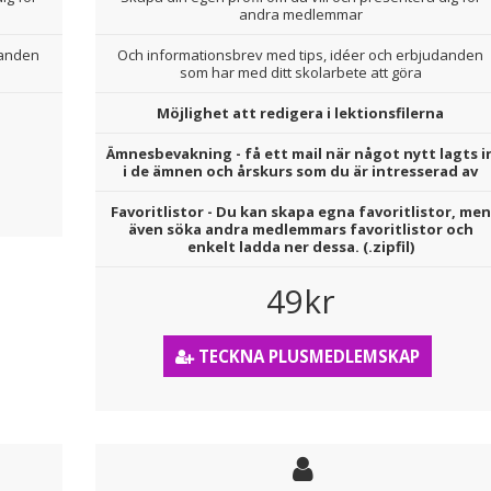
andra medlemmar
danden
Och informationsbrev med tips, idéer och erbjudanden
som har med ditt skolarbete att göra
Möjlighet att redigera i lektionsfilerna
Ämnesbevakning - få ett mail när något nytt lagts i
i de ämnen och årskurs som du är intresserad av
Favoritlistor - Du kan skapa egna favoritlistor, men
även söka andra medlemmars favoritlistor och
enkelt ladda ner dessa. (.zipfil)
49kr
TECKNA PLUSMEDLEMSKAP