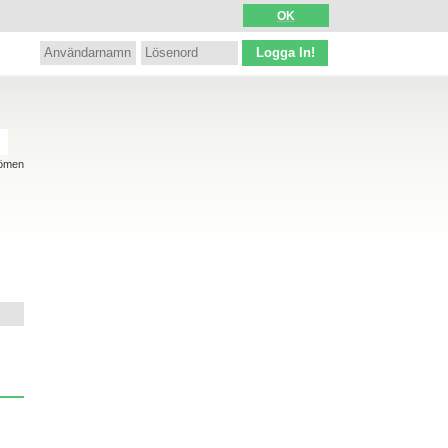
OK
Logga In!
ömen