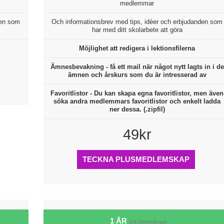
medlemmar
den som
Och informationsbrev med tips, idéer och erbjudanden som
har med ditt skolarbete att göra
Möjlighet att redigera i lektionsfilerna
Ämnesbevakning - få ett mail när något nytt lagts in i de
ämnen och årskurs som du är intresserad av
Favoritlistor - Du kan skapa egna favoritlistor, men även
söka andra medlemmars favoritlistor och enkelt ladda
ner dessa. (.zipfil)
49kr
TECKNA PLUSMEDLEMSKAP
1 ÅR
(29,08kr/månad)