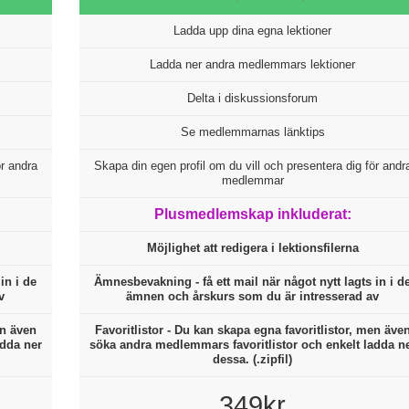
Ladda upp dina egna lektioner
Ladda ner andra medlemmars lektioner
Delta i diskussionsforum
Se medlemmarnas länktips
ör andra
Skapa din egen profil om du vill och presentera dig för andr
medlemmar
Plusmedlemskap inkluderat:
Möjlighet att redigera i lektionsfilerna
in i de
Ämnesbevakning - få ett mail när något nytt lagts in i d
v
ämnen och årskurs som du är intresserad av
en även
Favoritlistor - Du kan skapa egna favoritlistor, men äve
adda ner
söka andra medlemmars favoritlistor och enkelt ladda n
dessa. (.zipfil)
349kr