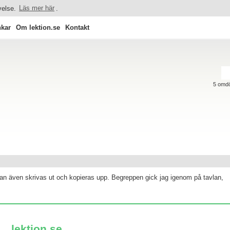
velse.
Läs mer här
.
kar
Om lektion.se
Kontakt
5
omd
an även skrivas ut och kopieras upp. Begreppen gick jag igenom på tavlan,
lektion.se