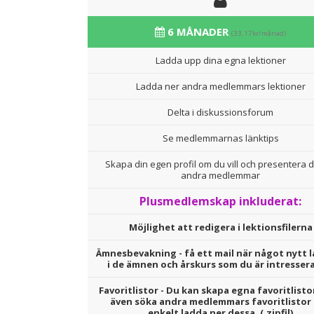
6 MÅNADER
(33,17kr/månad)
Ladda upp dina egna lektioner
Ladda ner andra medlemmars lektioner
Delta i diskussionsforum
Se medlemmarnas länktips
Skapa din egen profil om du vill och presentera d
andra medlemmar
Plusmedlemskap inkluderat:
Möjlighet att redigera i lektionsfilerna
Ämnesbevakning - få ett mail när något nytt l
i de ämnen och årskurs som du är intresser
Favoritlistor - Du kan skapa egna favoritlisto
även söka andra medlemmars favoritlistor
enkelt ladda ner dessa. (.zipfil)