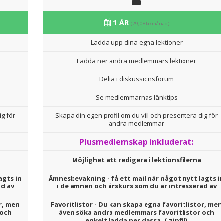
1 ÅR
(29,08kr/månad)
Ladda upp dina egna lektioner
Ladda ner andra medlemmars lektioner
Delta i diskussionsforum
Se medlemmarnas länktips
ig för
Skapa din egen profil om du vill och presentera dig för
andra medlemmar
Plusmedlemskap inkluderat:
Möjlighet att redigera i lektionsfilerna
agts in
Ämnesbevakning - få ett mail när något nytt lagts i
ad av
i de ämnen och årskurs som du är intresserad av
r, men
Favoritlistor - Du kan skapa egna favoritlistor, me
 och
även söka andra medlemmars favoritlistor och
enkelt ladda ner dessa. (.zipfil)