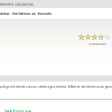
pplevelse.
Läs mer här
.
Länkar
Om lektion.se
Kontakt
☆
★
☆
★
☆
★
☆
★
☆
★
6
omdömen
biologi och teknik varvas i detta egna arbete. Målet är att eleverna lär ge
lektion.se