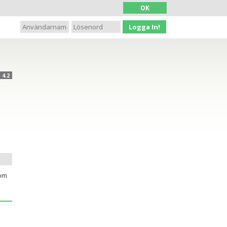
OK
Logga In!
4.2
nom