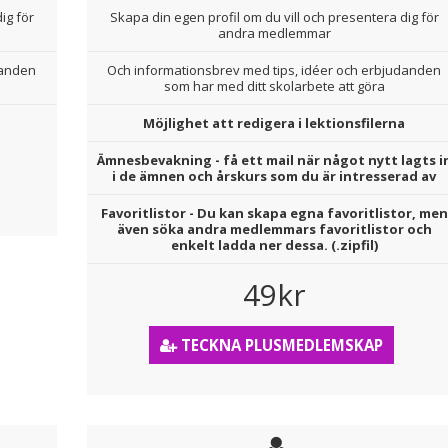
ig för
Skapa din egen profil om du vill och presentera dig för
andra medlemmar
danden
Och informationsbrev med tips, idéer och erbjudanden
som har med ditt skolarbete att göra
Möjlighet att redigera i lektionsfilerna
Ämnesbevakning - få ett mail när något nytt lagts i
i de ämnen och årskurs som du är intresserad av
Favoritlistor - Du kan skapa egna favoritlistor, men
även söka andra medlemmars favoritlistor och
enkelt ladda ner dessa. (.zipfil)
49kr
TECKNA PLUSMEDLEMSKAP