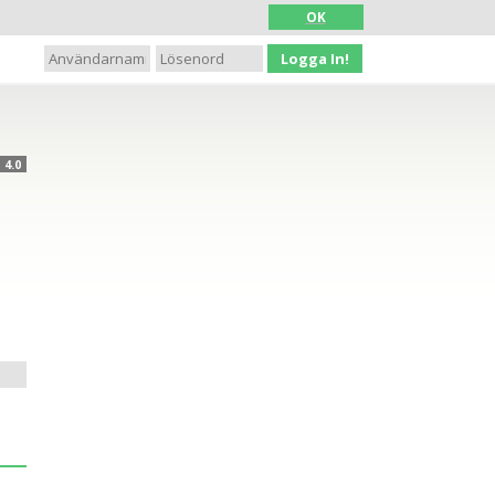
OK
Logga In!
4.0