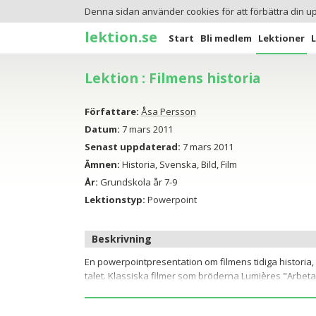
Denna sidan använder cookies för att förbättra din u
lektion.se
Start
Bli medlem
Lektioner
Lektion : Filmens historia
Författare:
Åsa Persson
Datum:
7 mars 2011
Senast uppdaterad:
7 mars 2011
Ämnen:
Historia, Svenska, Bild, Film
År:
Grundskola år 7-9
Lektionstyp:
Powerpoint
Beskrivning
En powerpointpresentation om filmens tidiga historia, f
talet. Klassiska filmer som bröderna Lumières "Arbeta