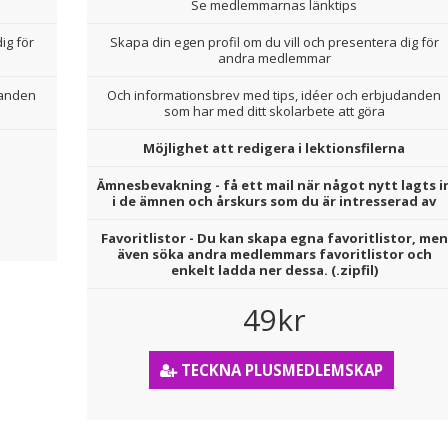
Se medlemmarnas länktips
ig för
Skapa din egen profil om du vill och presentera dig för
andra medlemmar
danden
Och informationsbrev med tips, idéer och erbjudanden
som har med ditt skolarbete att göra
Möjlighet att redigera i lektionsfilerna
Ämnesbevakning - få ett mail när något nytt lagts i
i de ämnen och årskurs som du är intresserad av
Favoritlistor - Du kan skapa egna favoritlistor, men
även söka andra medlemmars favoritlistor och
enkelt ladda ner dessa. (.zipfil)
49kr
TECKNA PLUSMEDLEMSKAP