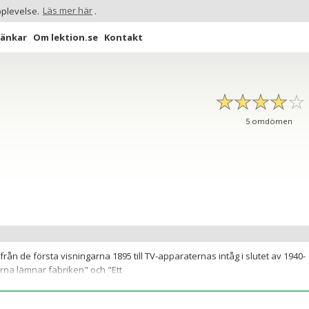
pplevelse.
Läs mer här
.
Länkar
Om lektion.se
Kontakt
☆
★
☆
★
☆
★
☆
★
☆
★
5
omdömen
rån de första visningarna 1895 till TV-apparaternas intåg i slutet av 1940-
rna lämnar fabriken" och "Ett