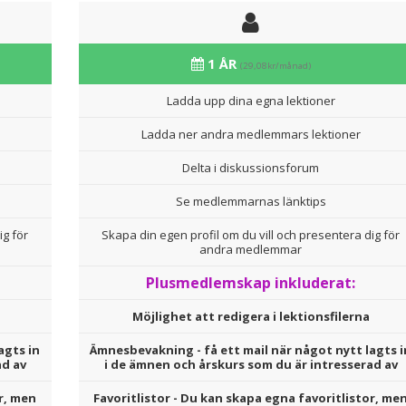
1 ÅR
(29,08kr/månad)
Ladda upp dina egna lektioner
Ladda ner andra medlemmars lektioner
Delta i diskussionsforum
Se medlemmarnas länktips
ig för
Skapa din egen profil om du vill och presentera dig för
andra medlemmar
Plusmedlemskap inkluderat:
Möjlighet att redigera i lektionsfilerna
agts in
Ämnesbevakning - få ett mail när något nytt lagts i
ad av
i de ämnen och årskurs som du är intresserad av
r, men
Favoritlistor - Du kan skapa egna favoritlistor, me