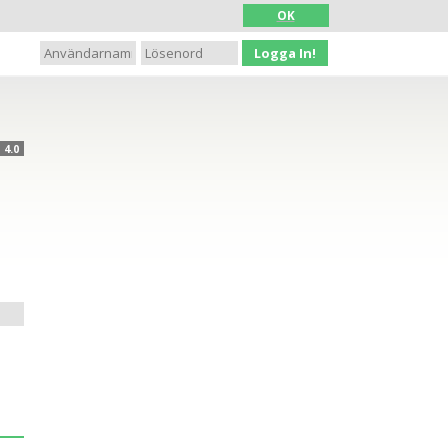
OK
Logga In!
4.0