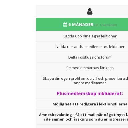
6 MÅNADER
(33,17kr/månad)
Ladda upp dina egna lektioner
Ladda ner andra medlemmars lektioner
Delta i diskussionsforum
Se medlemmarnas länktips
Skapa din egen profil om du vill och presentera d
andra medlemmar
Plusmedlemskap inkluderat:
Möjlighet att redigera i lektionsfilerna
Ämnesbevakning - få ett mail när något nytt l
i de ämnen och årskurs som du är intresser