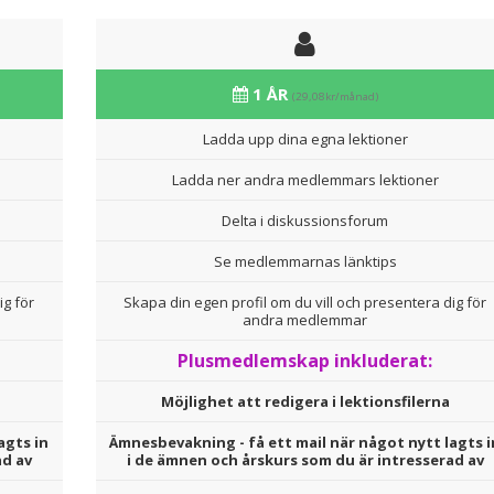
1 ÅR
(29,08kr/månad)
Ladda upp dina egna lektioner
Ladda ner andra medlemmars lektioner
Delta i diskussionsforum
Se medlemmarnas länktips
ig för
Skapa din egen profil om du vill och presentera dig för
andra medlemmar
Plusmedlemskap inkluderat:
Möjlighet att redigera i lektionsfilerna
agts in
Ämnesbevakning - få ett mail när något nytt lagts i
ad av
i de ämnen och årskurs som du är intresserad av