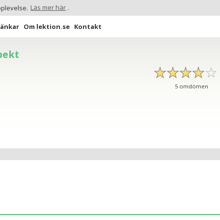
pplevelse.
Läs mer här
.
Länkar
Om lektion.se
Kontakt
pekt
☆
★
☆
★
☆
★
☆
★
☆
★
5
omdömen