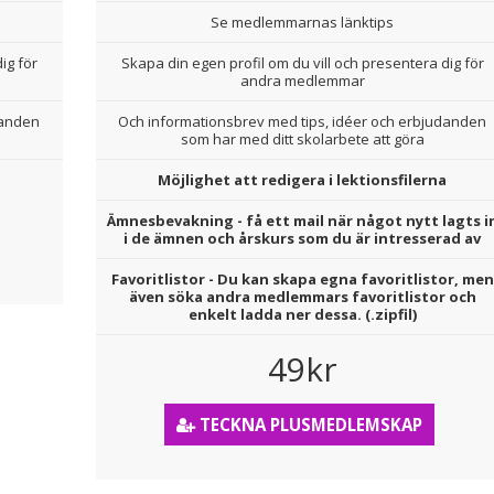
Se medlemmarnas länktips
ig för
Skapa din egen profil om du vill och presentera dig för
andra medlemmar
danden
Och informationsbrev med tips, idéer och erbjudanden
som har med ditt skolarbete att göra
Möjlighet att redigera i lektionsfilerna
Ämnesbevakning - få ett mail när något nytt lagts i
i de ämnen och årskurs som du är intresserad av
Favoritlistor - Du kan skapa egna favoritlistor, men
även söka andra medlemmars favoritlistor och
enkelt ladda ner dessa. (.zipfil)
49kr
TECKNA PLUSMEDLEMSKAP