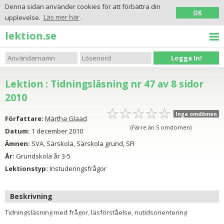
Denna sidan använder cookies för att förbättra din
OK
upplevelse.
Läs mer här
.
lektion.se
Logga In!
Lektion : Tidningsläsning nr 47 av 8 sidor
2010
☆
★
☆
★
☆
★
☆
★
☆
★
Inga omdömen
Författare:
Märtha Glaad
(Färre än 5 omdömen)
Datum:
1 december 2010
Ämnen:
SVA, Särskola, Särskola grund, SFI
År:
Grundskola år 3-5
Lektionstyp:
Instuderingsfrågor
Beskrivning
Tidningsläsning med frågor, läsförståelse, nutidsorientering