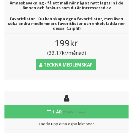
Ämnesbevakning - få ett mail när något nytt lagts in i de
ämnen och årskurs som du är intresserad av
Favoritlistor - Du kan skapa egna favoritlistor, men även
söka andra medlemmars favoritlistor och enkelt ladda ner
dessa. (.zipfil)
199kr
(33,17kr/månad)
TECKNA MEDLEMSKAP
1 ÅR
(29,08kr/månad)
Ladda upp dina egna lektioner