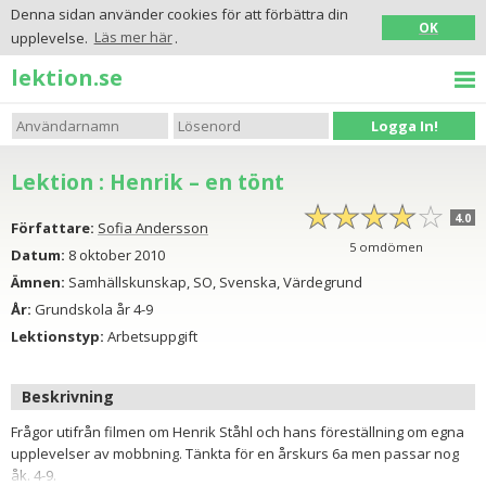
Denna sidan använder cookies för att förbättra din
OK
upplevelse.
Läs mer här
.
lektion.se
Logga In!
Lektion : Henrik – en tönt
☆
★
☆
★
☆
★
☆
★
☆
★
4.0
Författare:
Sofia Andersson
5
omdömen
Datum:
8 oktober 2010
Ämnen:
Samhällskunskap, SO, Svenska, Värdegrund
År:
Grundskola år 4-9
Lektionstyp:
Arbetsuppgift
Beskrivning
Frågor utifrån filmen om Henrik Ståhl och hans föreställning om egna
upplevelser av mobbning. Tänkta för en årskurs 6a men passar nog
åk. 4-9.