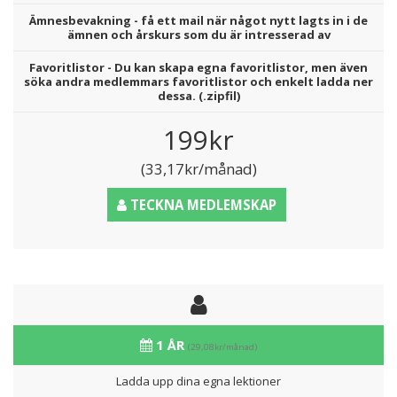
Ämnesbevakning - få ett mail när något nytt lagts in i de
ämnen och årskurs som du är intresserad av
Favoritlistor - Du kan skapa egna favoritlistor, men även
söka andra medlemmars favoritlistor och enkelt ladda ner
dessa. (.zipfil)
199kr
(33,17kr/månad)
TECKNA MEDLEMSKAP
1 ÅR
(29,08kr/månad)
Ladda upp dina egna lektioner