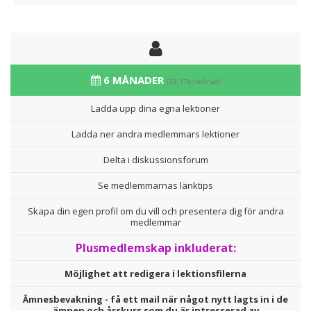
6 MÅNADER
(33,17kr/månad)
Ladda upp dina egna lektioner
Ladda ner andra medlemmars lektioner
Delta i diskussionsforum
Se medlemmarnas länktips
Skapa din egen profil om du vill och presentera dig för andra
medlemmar
Plusmedlemskap inkluderat:
Möjlighet att redigera i lektionsfilerna
Ämnesbevakning - få ett mail när något nytt lagts in i de
ämnen och årskurs som du är intresserad av