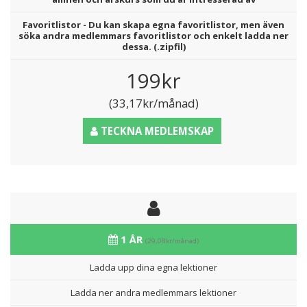
Favoritlistor - Du kan skapa egna favoritlistor, men även
söka andra medlemmars favoritlistor och enkelt ladda ner
dessa. (.zipfil)
199kr
(33,17kr/månad)
TECKNA MEDLEMSKAP
1 ÅR
(29,08kr/månad)
Ladda upp dina egna lektioner
Ladda ner andra medlemmars lektioner