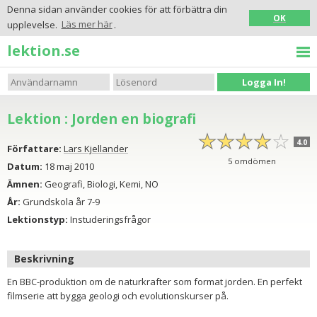
Denna sidan använder cookies för att förbättra din
OK
upplevelse.
Läs mer här
.
lektion.se
Logga In!
Lektion : Jorden en biografi
☆
★
☆
★
☆
★
☆
★
☆
★
4.0
Författare:
Lars Kjellander
5
omdömen
Datum:
18 maj 2010
Ämnen:
Geografi, Biologi, Kemi, NO
År:
Grundskola år 7-9
Lektionstyp:
Instuderingsfrågor
Beskrivning
En BBC-produktion om de naturkrafter som format jorden. En perfekt
filmserie att bygga geologi och evolutionskurser på.