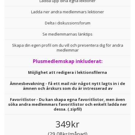
Ladda upp dina egna lektioner
Ladda ner andra medlemmars lektioner
Delta i diskussionsforum
Se medlemmarnas länktips
Skapa din egen profil om du vill och presentera dig för andra
medlemmar
Plusmedlemskap inkluderat:
Möjlighet att redigera i lektionsfilerna
Ämnesbevakning - få ett mail när något nytt lagts in i de
ämnen och årskurs som du är intresserad av
Favoritlistor - Du kan skapa egna favoritlistor, men även
söka andra medlemmars favoritlistor och enkelt ladda ner
dessa. (.zipfil)
349kr
(29,08kr/månad)