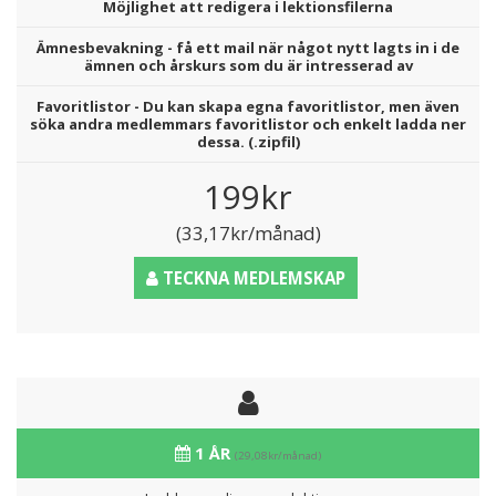
Möjlighet att redigera i lektionsfilerna
Ämnesbevakning - få ett mail när något nytt lagts in i de
ämnen och årskurs som du är intresserad av
Favoritlistor - Du kan skapa egna favoritlistor, men även
söka andra medlemmars favoritlistor och enkelt ladda ner
dessa. (.zipfil)
199kr
(33,17kr/månad)
TECKNA MEDLEMSKAP
1 ÅR
(29,08kr/månad)