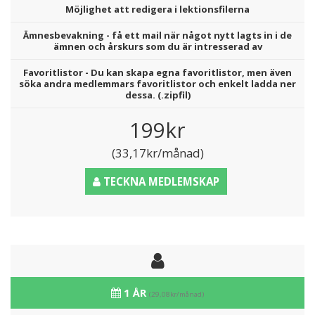
Möjlighet att redigera i lektionsfilerna
Ämnesbevakning - få ett mail när något nytt lagts in i de
ämnen och årskurs som du är intresserad av
Favoritlistor - Du kan skapa egna favoritlistor, men även
söka andra medlemmars favoritlistor och enkelt ladda ner
dessa. (.zipfil)
199kr
(33,17kr/månad)
TECKNA MEDLEMSKAP
1 ÅR
(29,08kr/månad)