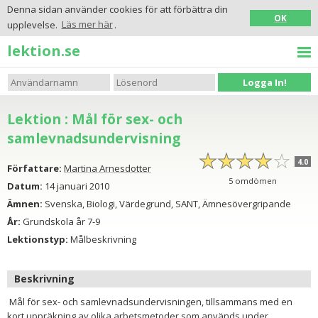
Denna sidan använder cookies för att förbättra din
OK
upplevelse.
Läs mer här
.
lektion.se
Logga In!
Lektion : Mål för sex- och
samlevnadsundervisning
☆
★
☆
★
☆
★
☆
★
☆
★
4.0
Författare:
Martina Arnesdotter
5
omdömen
Datum:
14 januari 2010
Ämnen:
Svenska, Biologi, Värdegrund, SANT, Ämnesövergripande
År:
Grundskola år 7-9
Lektionstyp:
Målbeskrivning
Beskrivning
Mål för sex- och samlevnadsundervisningen, tillsammans med en
kort uppräkning av olika arbetsmetoder som används under