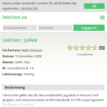
Denna sidan använder cookies för att förbättra din
OK
upplevelse.
Läs mer här
.
lektion.se
Logga In!
Lektion : Jullek
☆
★
☆
★
☆
★
☆
★
☆
★
4.7
Författare:
Malin Eriksson
5
omdömen
Datum:
12 december 2008
Ämnen:
SANT, Tips
År:
Grundskola år 1-6
Lektionstyp:
Tävling
Beskrivning
I denna lek gäller det att vara snabbtänkt. Jag delar in klassen i två
grupper, men eleverna tävlar ändå individuellt. En från varje lag tävlar
åt gången och poäng...