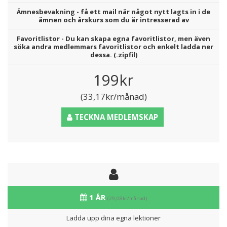
Ämnesbevakning - få ett mail när något nytt lagts in i de
ämnen och årskurs som du är intresserad av
Favoritlistor - Du kan skapa egna favoritlistor, men även
söka andra medlemmars favoritlistor och enkelt ladda ner
dessa. (.zipfil)
199kr
(33,17kr/månad)
TECKNA MEDLEMSKAP
1 ÅR
(29,08kr/månad)
Ladda upp dina egna lektioner