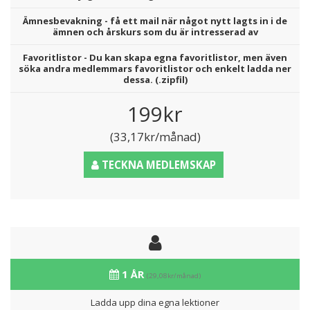
Ämnesbevakning - få ett mail när något nytt lagts in i de
ämnen och årskurs som du är intresserad av
Favoritlistor - Du kan skapa egna favoritlistor, men även
söka andra medlemmars favoritlistor och enkelt ladda ner
dessa. (.zipfil)
199kr
(33,17kr/månad)
TECKNA MEDLEMSKAP
1 ÅR
(29,08kr/månad)
Ladda upp dina egna lektioner