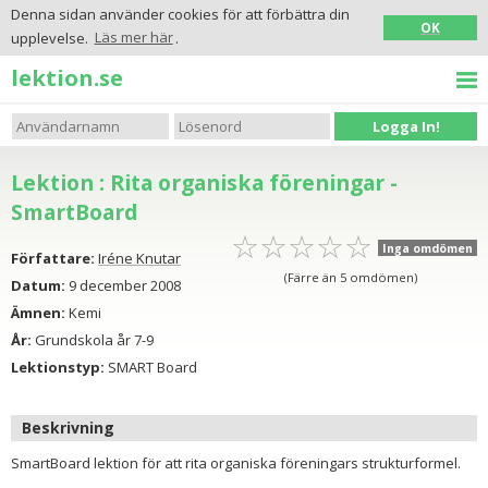
Denna sidan använder cookies för att förbättra din
OK
upplevelse.
Läs mer här
.
lektion.se
Logga In!
Lektion : Rita organiska föreningar -
SmartBoard
☆
★
☆
★
☆
★
☆
★
☆
★
Inga omdömen
Författare:
Iréne Knutar
(Färre än 5 omdömen)
Datum:
9 december 2008
Ämnen:
Kemi
År:
Grundskola år 7-9
Lektionstyp:
SMART Board
Beskrivning
SmartBoard lektion för att rita organiska föreningars strukturformel.
_____________________________________________