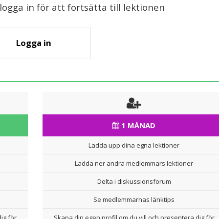
gga in för att fortsätta till lektionen
Logga in
1 MÅNAD
Ladda upp dina egna lektioner
Ladda ner andra medlemmars lektioner
Delta i diskussionsforum
Se medlemmarnas länktips
ig för
Skapa din egen profil om du vill och presentera dig för