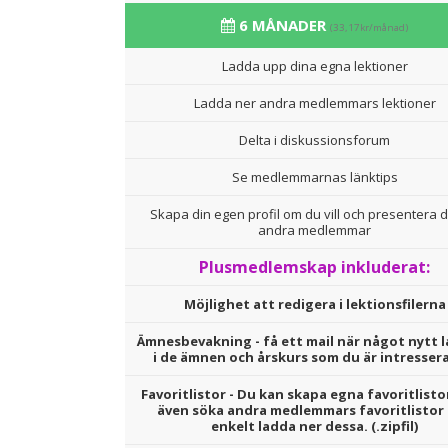
6 MÅNADER
(33,17kr/månad)
Ladda upp dina egna lektioner
Ladda ner andra medlemmars lektioner
Delta i diskussionsforum
Se medlemmarnas länktips
Skapa din egen profil om du vill och presentera d
andra medlemmar
Plusmedlemskap inkluderat:
Möjlighet att redigera i lektionsfilerna
Ämnesbevakning - få ett mail när något nytt l
i de ämnen och årskurs som du är intresser
Favoritlistor - Du kan skapa egna favoritlisto
även söka andra medlemmars favoritlistor
enkelt ladda ner dessa. (.zipfil)