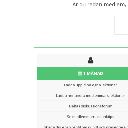
Är du redan medlem, lo
1 MÅNAD
Ladda upp dina egna lektioner
Ladda ner andra medlemmars lektioner
Delta i diskussionsforum
Se medlemmarnas länktips
Skapa din egen profil om du vill och presentera d