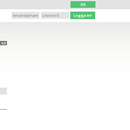
OK
Logga In!
4.0