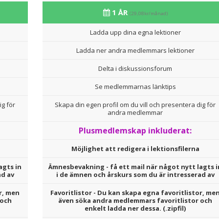
1 ÅR
(29,08kr/månad)
Ladda upp dina egna lektioner
Ladda ner andra medlemmars lektioner
Delta i diskussionsforum
Se medlemmarnas länktips
ig för
Skapa din egen profil om du vill och presentera dig för
andra medlemmar
Plusmedlemskap inkluderat:
Möjlighet att redigera i lektionsfilerna
agts in
Ämnesbevakning - få ett mail när något nytt lagts i
ad av
i de ämnen och årskurs som du är intresserad av
r, men
Favoritlistor - Du kan skapa egna favoritlistor, me
 och
även söka andra medlemmars favoritlistor och
enkelt ladda ner dessa. (.zipfil)