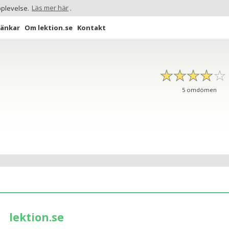
pplevelse.
Läs mer här
.
Länkar
Om lektion.se
Kontakt
☆
★
☆
★
☆
★
☆
★
☆
★
5
omdömen
lektion.se