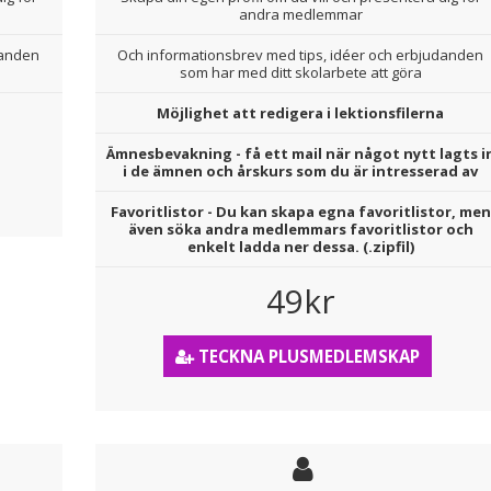
andra medlemmar
danden
Och informationsbrev med tips, idéer och erbjudanden
som har med ditt skolarbete att göra
Möjlighet att redigera i lektionsfilerna
Ämnesbevakning - få ett mail när något nytt lagts i
i de ämnen och årskurs som du är intresserad av
Favoritlistor - Du kan skapa egna favoritlistor, men
även söka andra medlemmars favoritlistor och
enkelt ladda ner dessa. (.zipfil)
49kr
TECKNA PLUSMEDLEMSKAP