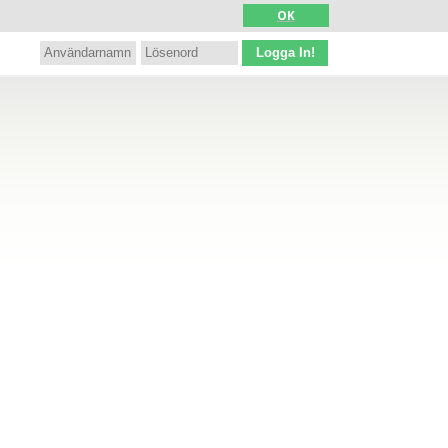
OK
Logga In!