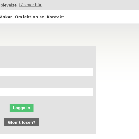
pplevelse.
Läs mer här
.
Länkar
Om lektion.se
Kontakt
Logga in
Glömt lösen?